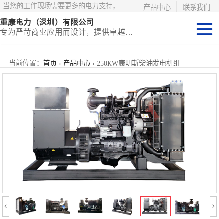
当您的工作现场需要更多的电力支持，更少的麻烦——请选择康明斯电力！
产品中心
联系我们
重康电力（深圳）有限公司
专为严苛商业应用而设计，提供卓越的价值和匹配的功能
静音型集装箱电
当前位置：
首页
›
产品中心
› 250KW康明斯柴油发电机组
站
移动式挂车电站
固定开架式