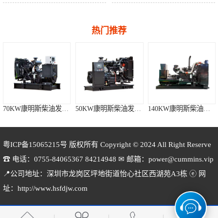
热门推荐
70KW康明斯柴油发电机组
50KW康明斯柴油发电机组
140KW康明斯柴油发电机组
粤ICP备15065215号
版权所有 Copyright © 2024 All Right Reserve
☎ 电话：0755-84065367 84214948 ✉ 邮箱：power@cummins.vip
📍公司地址：深圳市龙岗区坪地街道怡心社区西湖苑A3栋 ⓔ 网
120KW康明斯柴油发电机组
100KW康明斯柴油发电机组
80KW康明斯柴油发电机组
址：http://www.hsfdjw.com