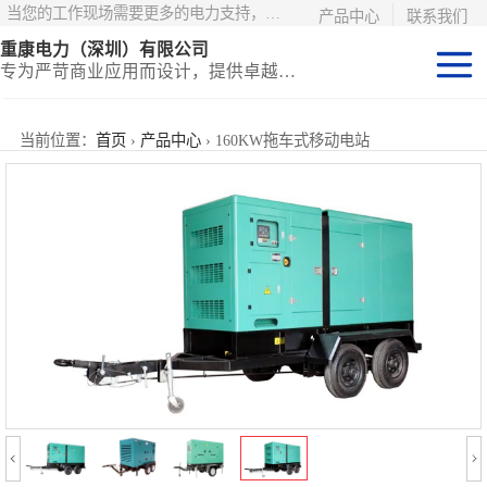
当您的工作现场需要更多的电力支持，更少的麻烦——请选择康明斯电力！
产品中心
联系我们
重康电力（深圳）有限公司
专为严苛商业应用而设计，提供卓越的价值和匹配的功能
静音型集装箱电
当前位置：
首页
›
产品中心
› 160KW拖车式移动电站
站
移动式挂车电站
固定开架式