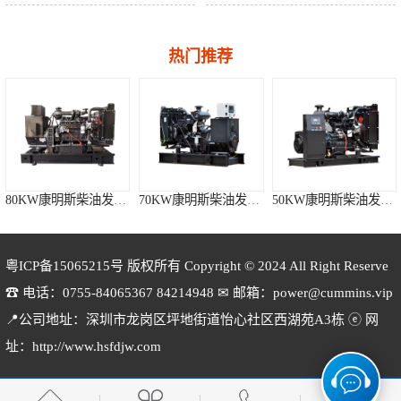
热门推荐
80KW康明斯柴油发电机组
70KW康明斯柴油发电机组
50KW康明斯柴油发电机组
粤ICP备15065215号
版权所有 Copyright © 2024 All Right Reserve
☎ 电话：0755-84065367 84214948 ✉ 邮箱：power@cummins.vip
📍公司地址：深圳市龙岗区坪地街道怡心社区西湖苑A3栋 ⓔ 网
140KW康明斯柴油发电机组
120KW康明斯柴油发电机组
100KW康明斯柴油发电机组
址：http://www.hsfdjw.com