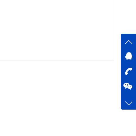
在线
在
咨询
0755-
客服q
73758