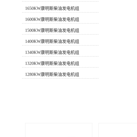
合ISO8528-2005和GB/T2820-
1650KW康明斯柴油发电机组
2009《往复式内燃机驱动的交流发电
机组》标准。➋ 发电机组的设计及制
1600KW康明斯柴油发电机组
造单位均通过了ISO9001或ISO9002认
证。➌ 康明斯提供1年或1000运行小
1500KW康明斯柴油发电机组
时质量保证，负责发电机组整机保
1400KW康明斯柴油发电机组
修，包括发动机、发电机及控制系
统。➍ 遍布全国的专业服务网络为客
1340KW康明斯柴油发电机组
户提供24小时售后服务和技术支持。
性能特点■ 机体结构：缸体采用合金
1320KW康明斯柴油发电机组
铸铁，可更换湿式缸套。■ 进气系
统：具有空气/水冷中冷器的废气涡轮
1280KW康明斯柴油发电机组
增压进气系统。■ 润滑系统：采用变
流量既有泵，优化进入发动机的机油
量。■ 冷却系统：内置齿轮离心水泵
强制水冷；旋转式水过滤器能防止锈
蚀和腐蚀并去除杂质。■ 燃油系统：
采用Cummins专利技术燃油系统，燃
烧充分。■ 过滤系统：装有带空气阻
力指示器的干式空气滤清器。■ 启动
系统：采用直流蓄电池启动马达，具
备快速启动性能。■ 电气系统：