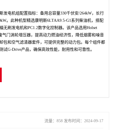
康明斯发电机组配置指标：备用总容量330千伏安/264kW，长行
40kW。此种机型精选康明斯6LTAA9.5-G1系列柴油机，搭配
斯坦福无刷发电机和PC1.2数字化控制器。该产品选用Holset
00非废气门涡轮增压器，提高动力燃油经济性，降低烟雾和噪音
却包和空气滤清器套件，可提供完整的动力包。每个组件都
试G-Drive产品，确保高效性能，耐用性和可靠性。
流量：858 发布时间：2024-09-17