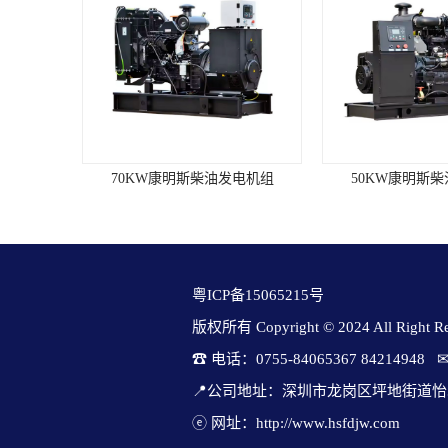
BOSCH滑动齿轮式起动电机，交流充
电发电机。■ 冷启动性能：无辅助装
置时，冷启动的较低环境温度
为-7℃。环境要求海拔高度(m)：
≤1000燃油标准：0#轻柴油大气压力
(kPa)：≥89.9机油标准：CF级/15W-40
进气温度(℃)：≤40水质PH值：6.5～8
相对湿度：≤60%表面长霉等
级:≤GB/T2423.16/2级抗地震强度：水
70KW康明斯柴油发电机组
50KW康明斯
平加速度0.2g垂直加速度0.1g发电机
组参数机型：开架式机组型号：
KC2200GF备用功率(KW)：2200常用
功率(KW)：2000机组尺寸(mm)：
7180x2384x3403机组重量(kg)：24709
转速(r/min)：1500燃油耗（g/kw.h)：
粤ICP备15065215号
193频率(HZ)：50瞬态电压调整率：
版权所有 Copyright © 2024 All Right Res
≤-15%/+20%稳态电压调整率：≤±1%
电压稳定时间：≤3sec电压波动率：
☎ 电话：0755-84065367 84214948   
≤0.5%电压波形失真度：≤8%稳态频
率调整率：≤5%瞬态频率调整率：
📍公司地址：深圳市龙岗区坪地街道怡
≤-10%/+12%频率稳定时间：3sec频率
ⓔ 网址：http://www.hsfdjw.com
波动率：≤1.5%发动机参数 柴油机品
80KW康明斯柴油发电机组