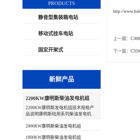
PRODUCTS
http://www.hs
静音型集装箱电站
移动式挂车电站
上一篇：
C3
固定开架式
下一篇：
C3
新鲜产品
2200KW康明斯柴油发电机组
2200KW康明斯发电机组技术规格产
品说明康明斯陆用系列柴油发电机组
采用康明斯全球统一设计、生产和测
2000KW康明斯柴油发电机组
试标准，为客户提供可靠的、集成的
一体式发电系统，在常载、备载以及
1800KW康明斯柴油发电机组
持续运行时都具有优异的性能。➊ 符