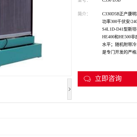
型号：
C330 D5B
简介：
C330D5B正产
功率300千伏安/2
S4L1D-D41型
HE400和HE5
水平；随机附带冷
是专门开发的严格测
立即咨询