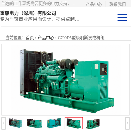
当您的工作现场需要更多的电力支持，更少的麻烦——请选择康明斯电力！
产品中心
联系我们
重康电力（深圳）有限公司
专为严苛商业应用而设计，提供卓越的价值和匹配的功能
静音型集装箱电
当前位置：
首页
›
产品中心
› C700D5型康明斯发电机组
站
移动式挂车电站
固定开架式