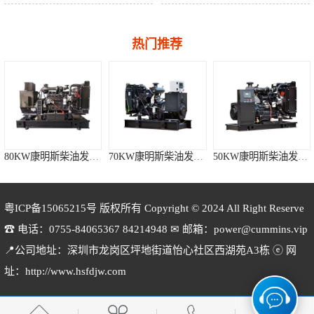
热门推荐
80KW康明斯柴油发电机组
70KW康明斯柴油发电机组
50KW康明斯柴油发电机组
粤ICP备15065215号
版权所有 Copyright © 2024 All Right Reserve
☎ 电话：0755-84065367 84214948 ✉ 邮箱：power@cummins.vip
📍公司地址：深圳市龙岗区坪地街道怡心社区西湖苑A3栋 ⓔ 网
140KW康明斯柴油发电机组
120KW康明斯柴油发电机组
100KW康明斯柴油发电机组
址：http://www.hsfdjw.com