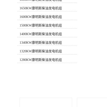
持续运行时都具有优异的性能。➊ 符
合ISO8528-2005和GB/T2820-
1650KW康明斯柴油发电机组
2009《往复式内燃机驱动的交流发电
机组》标准。➋ 发电机组的设计及制
1600KW康明斯柴油发电机组
造单位均通过了ISO9001或ISO9002认
证。➌ 康明斯提供1年或1000运行小
1500KW康明斯柴油发电机组
时质量保证，负责发电机组整机保
1400KW康明斯柴油发电机组
修，包括发动机、发电机及控制系
统。➍ 遍布全国的专业服务网络为客
1340KW康明斯柴油发电机组
户提供24小时售后服务和技术支持。
性能特点■ 机体结构：缸体采用合金
1320KW康明斯柴油发电机组
铸铁，可更换湿式缸套。■ 进气系
统：具有空气/水冷中冷器的废气涡轮
1280KW康明斯柴油发电机组
增压进气系统。■ 润滑系统：采用变
流量既有泵，优化进入发动机的机油
量。■ 冷却系统：内置齿轮离心水泵
强制水冷；旋转式水过滤器能防止锈
蚀和腐蚀并去除杂质。■ 燃油系统：
采用Cummins专利技术燃油系统，燃
烧充分。■ 过滤系统：装有带空气阻
力指示器的干式空气滤清器。■ 启动
系统：采用直流蓄电池启动马达，具
备快速启动性能。■ 电气系统：