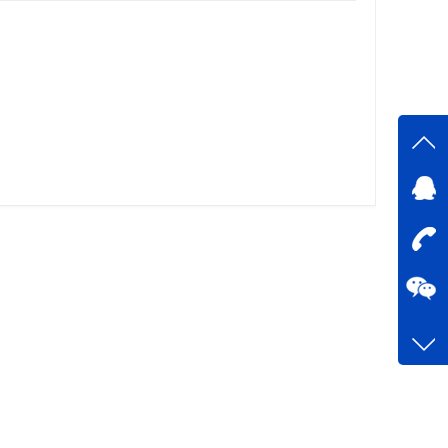
在线
在
咨询
0755-
客服q
73758