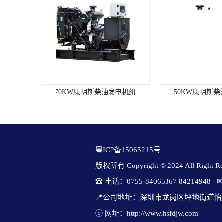
BOSCH滑动齿轮式起动电机，交流充
电发电机。■ 冷启动性能：无辅助装
置时，冷启动的较低环境温度
为-7℃。环境要求海拔高度(m)：
≤1000燃油标准：0#轻柴油大气压力
(kPa)：≥89.9机油标准：CF级/15W-40
进气温度(℃)：≤40水质PH值：6.5～8
相对湿度：≤60%表面长霉等
级:≤GB/T2423.16/2级抗地震强度：水
70KW康明斯柴油发电机组
50KW康明斯
平加速度0.2g垂直加速度0.1g发电机
组参数机型：开架式机组型号：
KC2200GF备用功率(KW)：2200常用
功率(KW)：2000机组尺寸(mm)：
7180x2384x3403机组重量(kg)：24709
转速(r/min)：1500燃油耗（g/kw.h)：
粤ICP备15065215号
193频率(HZ)：50瞬态电压调整率：
版权所有 Copyright © 2024 All Right Res
≤-15%/+20%稳态电压调整率：≤±1%
电压稳定时间：≤3sec电压波动率：
☎ 电话：0755-84065367 84214948   
≤0.5%电压波形失真度：≤8%稳态频
率调整率：≤5%瞬态频率调整率：
📍公司地址：深圳市龙岗区坪地街道怡
≤-10%/+12%频率稳定时间：3sec频率
ⓔ 网址：http://www.hsfdjw.com
波动率：≤1.5%发动机参数 柴油机品
80KW康明斯柴油发电机组