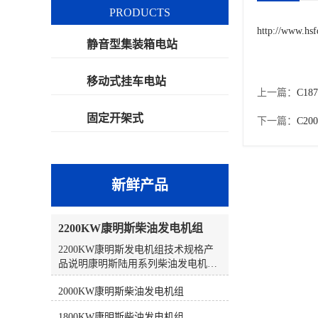
PRODUCTS
http://www.hs
静音型集装箱电站
移动式挂车电站
上一篇：
C1
固定开架式
下一篇：
C2
新鲜产品
2200KW康明斯柴油发电机组
2200KW康明斯发电机组技术规格产
品说明康明斯陆用系列柴油发电机组
采用康明斯全球统一设计、生产和测
2000KW康明斯柴油发电机组
试标准，为客户提供可靠的、集成的
一体式发电系统，在常载、备载以及
1800KW康明斯柴油发电机组