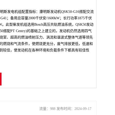
正产康明斯发电机组配置指标：康明斯发动机QSK50-G16搭配交流
-G41；备用总容量2000千伏安/1600kW；长行功率1875千伏
kW。此型柴发机组选用Bosch高压共轨燃油系统，QSK50发动
KT50搭配PT Centry)的基础之上建立的，发动机仍然选用四气
烧室、超高的燃油喷射压力、涡流和谐波式整体气道等领先
的燃烧和气流条件，使燃烧更充分，废气排放更低，低速和
到较佳，使发动机在各种环境和负载条件下都具有较佳性
流量：988 发布时间：2024-09-17