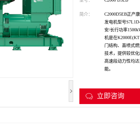
型号：
C2000 D5EB
简介：
C2000D5EB
发电机型号S7L1D
安/长行功率1500
机是在K2000E(
门结构、直喷式燃
技术，提供较优化
高速段动力性均达
能。
立即咨询