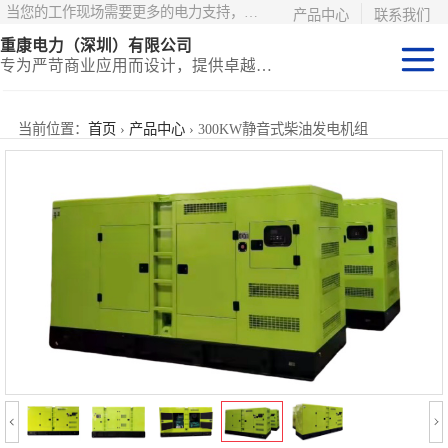
当您的工作现场需要更多的电力支持，更少的麻烦——请选择康明斯电力！
产品中心
联系我们
重康电力（深圳）有限公司
专为严苛商业应用而设计，提供卓越的价值和匹配的功能
静音型集装箱电
当前位置：
首页
›
产品中心
› 300KW静音式柴油发电机组
站
移动式挂车电站
固定开架式