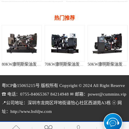
热门推荐
80KW康明斯柴油发电机组
70KW康明斯柴油发电机组
50KW康明斯柴油发电机组
粤ICP备15065215号
版权所有 Copyright © 2024 All Right Reserve
☎ 电话：0755-84065367 84214948 ✉ 邮箱：power@cummins.vip
📍公司地址：深圳市龙岗区坪地街道怡心社区西湖苑A3栋 ⓔ 网
140KW康明斯柴油发电机组
120KW康明斯柴油发电机组
100KW康明斯柴油发电机组
址：http://www.hsfdjw.com