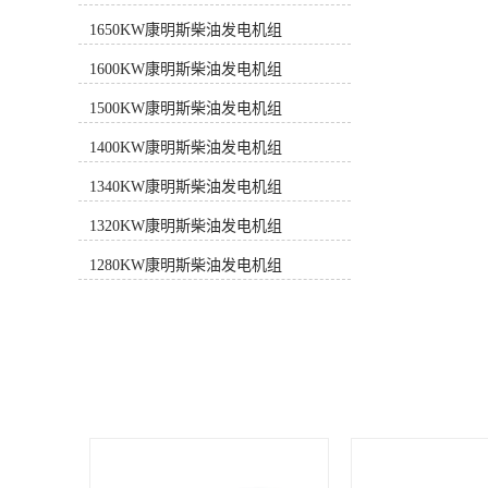
合ISO8528-2005和GB/T2820-
1650KW康明斯柴油发电机组
2009《往复式内燃机驱动的交流发电
机组》标准。➋ 发电机组的设计及制
1600KW康明斯柴油发电机组
造单位均通过了ISO9001或ISO9002认
证。➌ 康明斯提供1年或1000运行小
1500KW康明斯柴油发电机组
时质量保证，负责发电机组整机保
1400KW康明斯柴油发电机组
修，包括发动机、发电机及控制系
统。➍ 遍布全国的专业服务网络为客
1340KW康明斯柴油发电机组
户提供24小时售后服务和技术支持。
性能特点■ 机体结构：缸体采用合金
1320KW康明斯柴油发电机组
铸铁，可更换湿式缸套。■ 进气系
统：具有空气/水冷中冷器的废气涡轮
1280KW康明斯柴油发电机组
增压进气系统。■ 润滑系统：采用变
流量既有泵，优化进入发动机的机油
量。■ 冷却系统：内置齿轮离心水泵
强制水冷；旋转式水过滤器能防止锈
蚀和腐蚀并去除杂质。■ 燃油系统：
采用Cummins专利技术燃油系统，燃
烧充分。■ 过滤系统：装有带空气阻
力指示器的干式空气滤清器。■ 启动
系统：采用直流蓄电池启动马达，具
备快速启动性能。■ 电气系统：