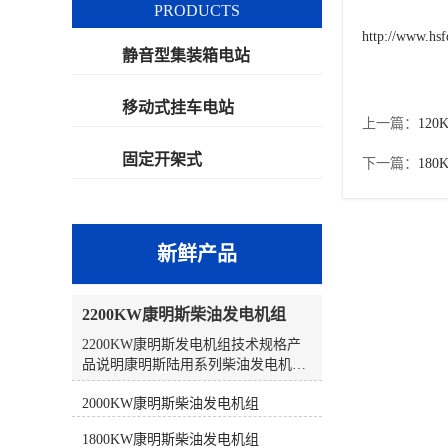
PRODUCTS
http://www.hs
静音型集装箱电站
移动式挂车电站
上一篇：
12
固定开架式
下一篇：
18
新鲜产品
2200KW康明斯柴油发电机组
2200KW康明斯发电机组技术规格产
品说明康明斯陆用系列柴油发电机组
采用康明斯全球统一设计、生产和测
2000KW康明斯柴油发电机组
试标准，为客户提供可靠的、集成的
一体式发电系统，在常载、备载以及
1800KW康明斯柴油发电机组
持续运行时都具有优异的性能。➊ 符