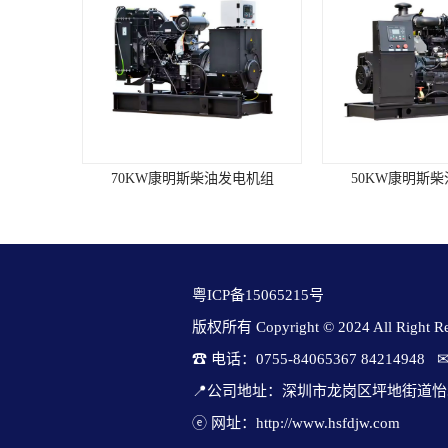
BOSCH滑动齿轮式起动电机，交流充
电发电机。■ 冷启动性能：无辅助装
置时，冷启动的较低环境温度
为-7℃。环境要求海拔高度(m)：
≤1000燃油标准：0#轻柴油大气压力
(kPa)：≥89.9机油标准：CF级/15W-40
进气温度(℃)：≤40水质PH值：6.5～8
相对湿度：≤60%表面长霉等
级:≤GB/T2423.16/2级抗地震强度：水
70KW康明斯柴油发电机组
50KW康明斯
平加速度0.2g垂直加速度0.1g发电机
组参数机型：开架式机组型号：
KC2200GF备用功率(KW)：2200常用
功率(KW)：2000机组尺寸(mm)：
7180x2384x3403机组重量(kg)：24709
转速(r/min)：1500燃油耗（g/kw.h)：
粤ICP备15065215号
193频率(HZ)：50瞬态电压调整率：
版权所有 Copyright © 2024 All Right Res
≤-15%/+20%稳态电压调整率：≤±1%
电压稳定时间：≤3sec电压波动率：
☎ 电话：0755-84065367 84214948   
≤0.5%电压波形失真度：≤8%稳态频
率调整率：≤5%瞬态频率调整率：
📍公司地址：深圳市龙岗区坪地街道怡
≤-10%/+12%频率稳定时间：3sec频率
ⓔ 网址：http://www.hsfdjw.com
波动率：≤1.5%发动机参数 柴油机品
80KW康明斯柴油发电机组