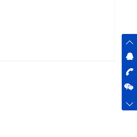
在线
在
咨询
0755-
客服q
73758