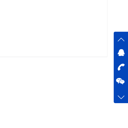
在线
在
咨询
0755-
客服q
73758