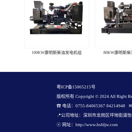
BOSCH滑动齿轮式起动电机，交流充
电发电机。■ 冷启动性能：无辅助装
置时，冷启动的较低环境温度
为-7℃。环境要求海拔高度(m)：
≤1000燃油标准：0#轻柴油大气压力
(kPa)：≥89.9机油标准：CF级/15W-40
进气温度(℃)：≤40水质PH值：6.5～8
相对湿度：≤60%表面长霉等
级:≤GB/T2423.16/2级抗地震强度：水
W康明斯柴油发电机组
80KW康明斯柴油发电机组
7
平加速度0.2g垂直加速度0.1g发电机
组参数机型：开架式机组型号：
KC2200GF备用功率(KW)：2200常用
功率(KW)：2000机组尺寸(mm)：
7180x2384x3403机组重量(kg)：24709
转速(r/min)：1500燃油耗（g/kw.h)：
粤ICP备15065215号
193频率(HZ)：50瞬态电压调整率：
版权所有 Copyright © 2024 All Right Res
≤-15%/+20%稳态电压调整率：≤±1%
电压稳定时间：≤3sec电压波动率：
☎ 电话：0755-84065367 84214948   
≤0.5%电压波形失真度：≤8%稳态频
率调整率：≤5%瞬态频率调整率：
📍公司地址：深圳市龙岗区坪地街道怡
≤-10%/+12%频率稳定时间：3sec频率
ⓔ 网址：http://www.hsfdjw.com
波动率：≤1.5%发动机参数 柴油机品
120KW康明斯柴油发电机组