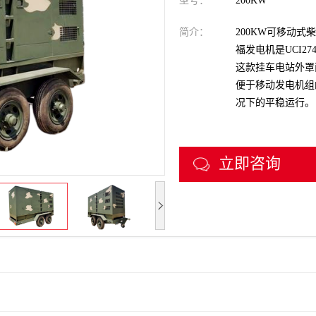
型号：
200KW
简介：
200KW可移动式
福发电机是UCI274J
这款挂车电站外罩
便于移动发电机组
况下的平稳运行‌。
立即咨询