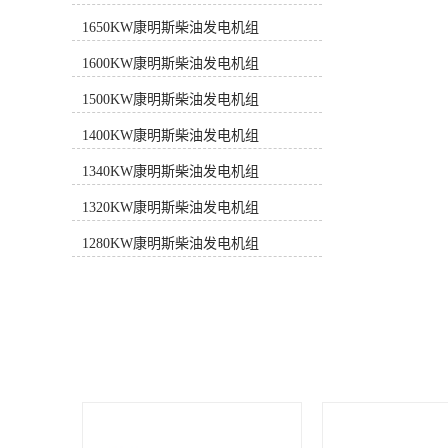
合ISO8528-2005和GB/T2820-
1650KW康明斯柴油发电机组
2009《往复式内燃机驱动的交流发电
机组》标准。➋ 发电机组的设计及制
1600KW康明斯柴油发电机组
造单位均通过了ISO9001或ISO9002认
证。➌ 康明斯提供1年或1000运行小
1500KW康明斯柴油发电机组
时质量保证，负责发电机组整机保
1400KW康明斯柴油发电机组
修，包括发动机、发电机及控制系
统。➍ 遍布全国的专业服务网络为客
1340KW康明斯柴油发电机组
户提供24小时售后服务和技术支持。
性能特点■ 机体结构：缸体采用合金
1320KW康明斯柴油发电机组
铸铁，可更换湿式缸套。■ 进气系
统：具有空气/水冷中冷器的废气涡轮
1280KW康明斯柴油发电机组
增压进气系统。■ 润滑系统：采用变
流量既有泵，优化进入发动机的机油
量。■ 冷却系统：内置齿轮离心水泵
强制水冷；旋转式水过滤器能防止锈
蚀和腐蚀并去除杂质。■ 燃油系统：
采用Cummins专利技术燃油系统，燃
烧充分。■ 过滤系统：装有带空气阻
力指示器的干式空气滤清器。■ 启动
系统：采用直流蓄电池启动马达，具
备快速启动性能。■ 电气系统：