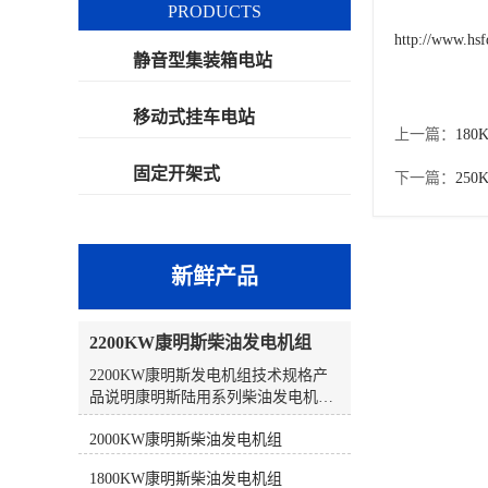
PRODUCTS
http://www.hs
静音型集装箱电站
移动式挂车电站
上一篇：
18
固定开架式
下一篇：
25
新鲜产品
2200KW康明斯柴油发电机组
2200KW康明斯发电机组技术规格产
品说明康明斯陆用系列柴油发电机组
采用康明斯全球统一设计、生产和测
2000KW康明斯柴油发电机组
试标准，为客户提供可靠的、集成的
一体式发电系统，在常载、备载以及
1800KW康明斯柴油发电机组
持续运行时都具有优异的性能。➊ 符