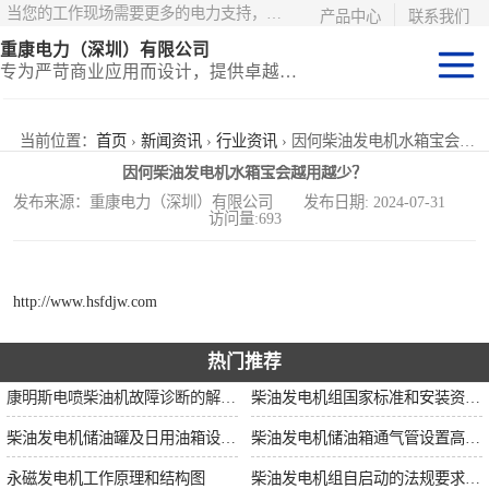
当您的工作现场需要更多的电力支持，更少的麻烦——请选择康明斯电力！
产品中心
联系我们
重康电力（深圳）有限公司
专为严苛商业应用而设计，提供卓越的价值和匹配的功能
静音型集装箱电
当前位置：
首页
›
新闻资讯
›
行业资讯
› 因何柴油发电机水箱宝会越用越少？
因何柴油发电机水箱宝会越用越少？
站
移动式挂车电站
发布来源：重康电力（深圳）有限公司 发布日期: 2024-07-31
访问量:693
固定开架式
http://www.hsfdjw.com
热门推荐
康明斯电喷柴油机故障诊断的解决思路
柴油发电机组国家标准和安装资质要求
柴油发电机储油罐及日用油箱设置要求
柴油发电机储油箱通气管设置高度和做法
永磁发电机工作原理和结构图
柴油发电机组自启动的法规要求和操作步骤