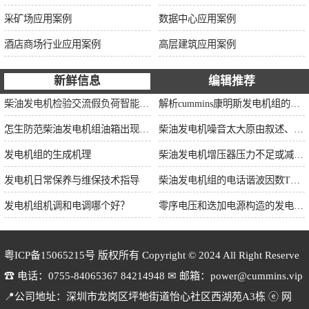
采矿场应用案例
数据中心应用案例
酒店商场行业应用案例
高层建筑应用案例
新鲜信息
编辑推荐
柴油发电机检验交流假负荷智能并车控制维保
解析cummins康明斯发电机组的长处与特点
怎生防范柴油发电机组油箱出现漏油情况？
柴油发电机噪音太大原由叙述、标准依据及施工办法
发电机组的生成机理
柴油发电机增压器压力不足或减小的原因
发电机日常保养与维保技术指导
柴油发电机组的电话谐波因数THF和干扰影响系数TIF
发电机组机调和电调哪个好？
零序电压和迭加电源构造的发电机单相接地保护
粤ICP备15065215号
版权所有 Copyright © 2024 All Right Reserve
☎ 电话：0755-84065367 84214948 ✉ 邮箱：power@cummins.vip
📍公司地址：深圳市龙岗区坪地街道怡心社区西湖苑A3栋 ⓔ 网