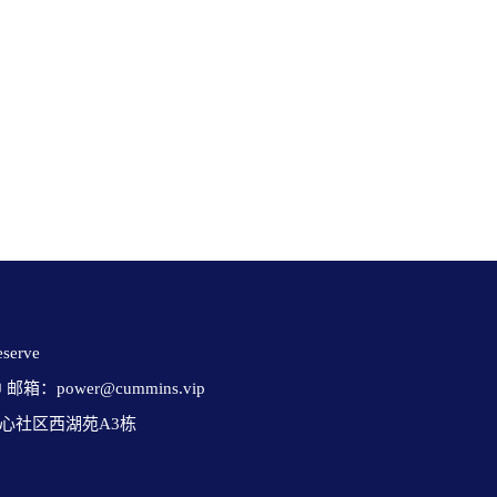
erve 

✉ 邮箱：power@cummins.vip

心社区西湖苑A3栋
