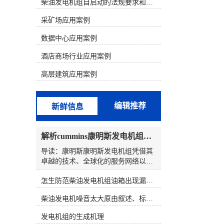
析判断，结合发电机组故障的现象来
柴油发电机组自启动的法规要求和操作步骤
寻找故障部位。 一、康明斯电喷机型
采矿场应用案例
的组成和原理1、康明斯电喷柴油机
电控系统的组成以康明斯600KW发电
数据中心应用案例
机组为例，配置的是康明斯QSK19电
喷柴油机。QSK19系列发动机电控燃
酒店商场行业应用案例
油喷射系统由三个基本组成部分构
成，分别为输入(开关和传感器)、
高层建筑应用案例
ECM(对输入信号进行分析)、执行器
(按照ECM输出信号动作的控制阀总
成)。QSK19系列电控燃油喷射系统的
编辑推荐
新鲜信息
核心部分是执行器一控制阀总成。泵
产生的燃油输送至控制阀总成，该总
成由一个切断电磁阀、两个燃油执行
解析cummins康明斯发电机组的长处与特点
器阀和两个燃油压力传感器组成。
ECM安装在总成壳体的前部。控制阀
导读：康明斯康明斯发电机组凭借其
总成有一个燃油进口和两个燃油出
卓越的技术、全球化的服务网络以及
口，每个燃油出口分别由各自的执行
强大的本土化战略，在备载电源领域
器控制着。燃油油道执行器控制喷油
怎生防范柴油发电机组油箱出现漏油情况？
建立了显着的长处。其产品特性具有
器喷多少燃油，燃油正时执行器控制
高度集成、稳定可靠、全球服务以及
柴油发电机噪音太大原由叙述、标准依据及施工办法
喷油器何时喷油。2、康明斯柴油电
面向未来的前瞻性技术，并利用本土
喷系统原理QSK19系列电控燃油喷射
化生产的优点，选定国产化合资发电
发电机组的生成机理
系统就象PT燃油系统那样采用压力/
机组，在保证质量的同时减轻成本并