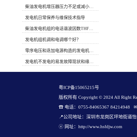
时间概念。PT系统完全是机械式的并
缩短交期。因此，（1）整制度造：
柴油发电机增压器压力不足或减小的原因
依靠机械方法调整燃油流通面积来控
PT燃油机构、Holset废气涡轮增压、
制燃油压力，而QSK19系列燃油系统
空空中冷技术，保证高效燃烧和快速
发电机日常保养与维保技术指导
通过电子方式调整执行器的燃油流通
响应。其具体部件（发动机、发电
面积来控制燃油压力。3、康明斯电
柴油发电机组的电话谐波因数THF和干扰影响系数TIF
机、控制系统、切换开关）均由
喷柴油机使用时应注意的问题（1）
cummins自主设计制造。（6）绿色与
发电机组机调和电调哪个好？
从发动机的油水分离器中排出水和沉
智能发展：满足中、美、欧等国家的
淀物。定期维护并更换燃油预滤器滤
严苛排放标准；布局微电网混动技
零序电压和迭加电源构造的发电机单相接地保护
芯。（2）注意油箱及管路的清洁。
术，可融合储能机构。 cummins康明
（3）注意油箱通风孔及其附近的清
斯发电机组在应对特殊、严苛的工业
发电机不发电的易发故障现状和缘由简述
洁，避免污物、灰尘和水由此进入油
场景时，依仗其强大的产品线、专业
箱。（4）绝对不要用水清洗发动
的适应性和全球化的服务体系，形成
机。（5）当需要在设备上进行焊接
了显着好处。这些亮点集中体现在以
时，必须先拆下发动机电瓶的“正”，
下几个关键领域： 船用发电机组必
粤ICP备15065215号
“负”极电缆并断开发动机的31及21针
须在高湿、高盐、连续振动的环境中
连接器。（6）注意发动机进气系统
稳定工作。cummins机组专为海洋环
版权所有 Copyright © 2024 All Right Res
管路的密封及焊接部位管内的处理。
境布置，核心好处包括：① 专业设计
☎ 电话：0755-84065367 84214948   
图1 电控柴油机燃油系统原理二、柴
与认证：机组经过耐腐蚀清除，并可
油电控系统故障诊断思路柴油电控系
按“钢质海船入级建造规范”等标准生
📍公司地址：深圳市龙岗区坪地街道怡
统是一个精密而复杂的系统，对发动
产，获得船级社认证。② 变速节能技
机的运转性能有很大的影响，不论是
ⓔ 网址：http://www.hsfdjw.com
术：领先的船用变速康明斯发电机
该系统的ECU、控制线路还是其它任
组，可根据负载自动调节转速，大幅