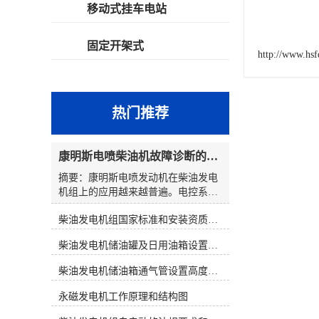
移动式挂车电站
固定开架式
http://www.hs
热门推荐
康明斯电喷柴油机故障诊断的解决思路
摘要：康明斯电喷发动机在柴油发电
机组上的应用越来越普遍。电控系统
在提高柴油发电机组性能的同时，也
柴油发电机组国家标准和安装资质要求
使发动机的故障诊断变得复杂起来。
发电机组维修人员通过解读故障代
柴油发电机储油罐及日用油箱设置要求
码，大多数都能判明故障可能发生的
原因和部位。然而，在对发电机组维
柴油发电机储油箱通气管设置高度和做法
修时，若仅仅靠故障代码寻找故障，
往往会出现判断上的失误。因此，在
永磁发电机工作原理和结构图
对电控发电机组进行维修时应综合分