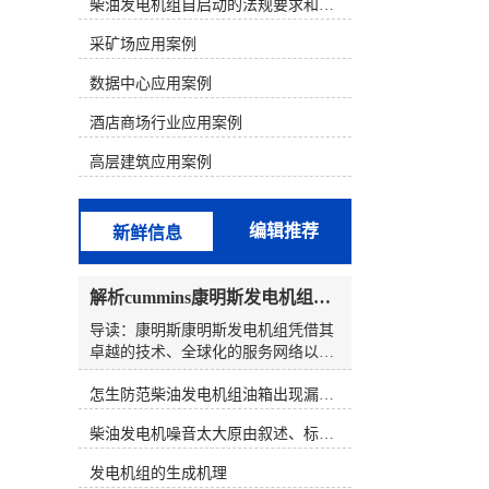
析判断，结合发电机组故障的现象来
柴油发电机组自启动的法规要求和操作步骤
寻找故障部位。 一、康明斯电喷机型
采矿场应用案例
的组成和原理1、康明斯电喷柴油机
电控系统的组成以康明斯600KW发电
数据中心应用案例
机组为例，配置的是康明斯QSK19电
喷柴油机。QSK19系列发动机电控燃
酒店商场行业应用案例
油喷射系统由三个基本组成部分构
成，分别为输入(开关和传感器)、
高层建筑应用案例
ECM(对输入信号进行分析)、执行器
(按照ECM输出信号动作的控制阀总
成)。QSK19系列电控燃油喷射系统的
编辑推荐
新鲜信息
核心部分是执行器一控制阀总成。泵
产生的燃油输送至控制阀总成，该总
成由一个切断电磁阀、两个燃油执行
解析cummins康明斯发电机组的长处与特点
器阀和两个燃油压力传感器组成。
ECM安装在总成壳体的前部。控制阀
导读：康明斯康明斯发电机组凭借其
总成有一个燃油进口和两个燃油出
卓越的技术、全球化的服务网络以及
口，每个燃油出口分别由各自的执行
强大的本土化战略，在备载电源领域
器控制着。燃油油道执行器控制喷油
怎生防范柴油发电机组油箱出现漏油情况？
建立了显着的长处。其产品特性具有
器喷多少燃油，燃油正时执行器控制
高度集成、稳定可靠、全球服务以及
柴油发电机噪音太大原由叙述、标准依据及施工办法
喷油器何时喷油。2、康明斯柴油电
面向未来的前瞻性技术，并利用本土
喷系统原理QSK19系列电控燃油喷射
化生产的优点，选定国产化合资发电
发电机组的生成机理
系统就象PT燃油系统那样采用压力/
机组，在保证质量的同时减轻成本并