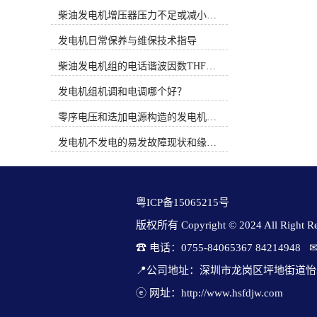
时间概念。PT系统完全是机械式的并
缩短交期。因此，（1）整制度造：
柴油发电机增压器压力不足或减小的原因
依靠机械方法调整燃油流通面积来控
PT燃油机构、Holset废气涡轮增压、
制燃油压力，而QSK19系列燃油系统
空空中冷技术，保证高效燃烧和快速
发电机日常保养与维保技术指导
通过电子方式调整执行器的燃油流通
响应。其具体部件（发动机、发电
面积来控制燃油压力。3、康明斯电
柴油发电机组的电话谐波因数THF和干扰影响系数TIF
机、控制系统、切换开关）均由
喷柴油机使用时应注意的问题（1）
cummins自主设计制造。（6）绿色与
发电机组机调和电调哪个好？
从发动机的油水分离器中排出水和沉
智能发展：满足中、美、欧等国家的
淀物。定期维护并更换燃油预滤器滤
严苛排放标准；布局微电网混动技
零序电压和迭加电源构造的发电机单相接地保护
芯。（2）注意油箱及管路的清洁。
术，可融合储能机构。 cummins康明
（3）注意油箱通风孔及其附近的清
斯发电机组在应对特殊、严苛的工业
发电机不发电的易发故障现状和缘由简述
洁，避免污物、灰尘和水由此进入油
场景时，依仗其强大的产品线、专业
箱。（4）绝对不要用水清洗发动
的适应性和全球化的服务体系，形成
机。（5）当需要在设备上进行焊接
了显着好处。这些亮点集中体现在以
时，必须先拆下发动机电瓶的“正”，
下几个关键领域： 船用发电机组必
粤ICP备15065215号
“负”极电缆并断开发动机的31及21针
须在高湿、高盐、连续振动的环境中
连接器。（6）注意发动机进气系统
稳定工作。cummins机组专为海洋环
版权所有 Copyright © 2024 All Right Res
管路的密封及焊接部位管内的处理。
境布置，核心好处包括：① 专业设计
☎ 电话：0755-84065367 84214948   
图1 电控柴油机燃油系统原理二、柴
与认证：机组经过耐腐蚀清除，并可
油电控系统故障诊断思路柴油电控系
按“钢质海船入级建造规范”等标准生
📍公司地址：深圳市龙岗区坪地街道怡
统是一个精密而复杂的系统，对发动
产，获得船级社认证。② 变速节能技
机的运转性能有很大的影响，不论是
ⓔ 网址：http://www.hsfdjw.com
术：领先的船用变速康明斯发电机
该系统的ECU、控制线路还是其它任
组，可根据负载自动调节转速，大幅