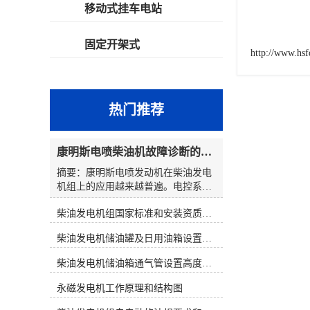
移动式挂车电站
固定开架式
http://www.hs
热门推荐
康明斯电喷柴油机故障诊断的解决思路
摘要：康明斯电喷发动机在柴油发电
机组上的应用越来越普遍。电控系统
在提高柴油发电机组性能的同时，也
柴油发电机组国家标准和安装资质要求
使发动机的故障诊断变得复杂起来。
发电机组维修人员通过解读故障代
柴油发电机储油罐及日用油箱设置要求
码，大多数都能判明故障可能发生的
原因和部位。然而，在对发电机组维
柴油发电机储油箱通气管设置高度和做法
修时，若仅仅靠故障代码寻找故障，
往往会出现判断上的失误。因此，在
永磁发电机工作原理和结构图
对电控发电机组进行维修时应综合分