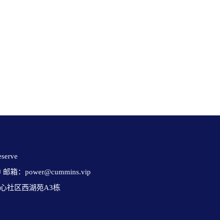
erve 

✉ 邮箱：power@cummins.vip

心社区西湖苑A3栋
