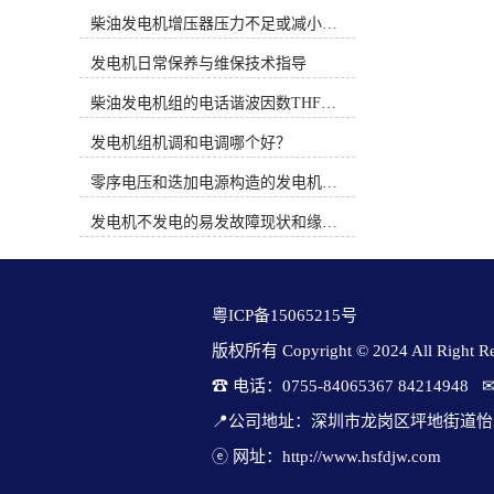
时间概念。PT系统完全是机械式的并
缩短交期。因此，（1）整制度造：
柴油发电机增压器压力不足或减小的原因
依靠机械方法调整燃油流通面积来控
PT燃油机构、Holset废气涡轮增压、
制燃油压力，而QSK19系列燃油系统
空空中冷技术，保证高效燃烧和快速
发电机日常保养与维保技术指导
通过电子方式调整执行器的燃油流通
响应。其具体部件（发动机、发电
面积来控制燃油压力。3、康明斯电
柴油发电机组的电话谐波因数THF和干扰影响系数TIF
机、控制系统、切换开关）均由
喷柴油机使用时应注意的问题（1）
cummins自主设计制造。（6）绿色与
发电机组机调和电调哪个好？
从发动机的油水分离器中排出水和沉
智能发展：满足中、美、欧等国家的
淀物。定期维护并更换燃油预滤器滤
严苛排放标准；布局微电网混动技
零序电压和迭加电源构造的发电机单相接地保护
芯。（2）注意油箱及管路的清洁。
术，可融合储能机构。 cummins康明
（3）注意油箱通风孔及其附近的清
斯发电机组在应对特殊、严苛的工业
发电机不发电的易发故障现状和缘由简述
洁，避免污物、灰尘和水由此进入油
场景时，依仗其强大的产品线、专业
箱。（4）绝对不要用水清洗发动
的适应性和全球化的服务体系，形成
机。（5）当需要在设备上进行焊接
了显着好处。这些亮点集中体现在以
时，必须先拆下发动机电瓶的“正”，
下几个关键领域： 船用发电机组必
粤ICP备15065215号
“负”极电缆并断开发动机的31及21针
须在高湿、高盐、连续振动的环境中
连接器。（6）注意发动机进气系统
稳定工作。cummins机组专为海洋环
版权所有 Copyright © 2024 All Right Res
管路的密封及焊接部位管内的处理。
境布置，核心好处包括：① 专业设计
☎ 电话：0755-84065367 84214948   
图1 电控柴油机燃油系统原理二、柴
与认证：机组经过耐腐蚀清除，并可
油电控系统故障诊断思路柴油电控系
按“钢质海船入级建造规范”等标准生
📍公司地址：深圳市龙岗区坪地街道怡
统是一个精密而复杂的系统，对发动
产，获得船级社认证。② 变速节能技
机的运转性能有很大的影响，不论是
ⓔ 网址：http://www.hsfdjw.com
术：领先的船用变速康明斯发电机
该系统的ECU、控制线路还是其它任
组，可根据负载自动调节转速，大幅