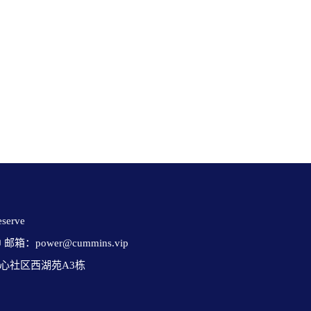
erve 

✉ 邮箱：power@cummins.vip

心社区西湖苑A3栋
