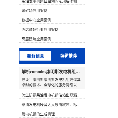
析判断，结合发电机组故障的现象来
柴油发电机组自启动的法规要求和操作步骤
寻找故障部位。 一、康明斯电喷机型
采矿场应用案例
的组成和原理1、康明斯电喷柴油机
电控系统的组成以康明斯600KW发电
数据中心应用案例
机组为例，配置的是康明斯QSK19电
喷柴油机。QSK19系列发动机电控燃
酒店商场行业应用案例
油喷射系统由三个基本组成部分构
成，分别为输入(开关和传感器)、
高层建筑应用案例
ECM(对输入信号进行分析)、执行器
(按照ECM输出信号动作的控制阀总
成)。QSK19系列电控燃油喷射系统的
编辑推荐
新鲜信息
核心部分是执行器一控制阀总成。泵
产生的燃油输送至控制阀总成，该总
成由一个切断电磁阀、两个燃油执行
解析cummins康明斯发电机组的长处与特点
器阀和两个燃油压力传感器组成。
ECM安装在总成壳体的前部。控制阀
导读：康明斯康明斯发电机组凭借其
总成有一个燃油进口和两个燃油出
卓越的技术、全球化的服务网络以及
口，每个燃油出口分别由各自的执行
强大的本土化战略，在备载电源领域
器控制着。燃油油道执行器控制喷油
怎生防范柴油发电机组油箱出现漏油情况？
建立了显着的长处。其产品特性具有
器喷多少燃油，燃油正时执行器控制
高度集成、稳定可靠、全球服务以及
柴油发电机噪音太大原由叙述、标准依据及施工办法
喷油器何时喷油。2、康明斯柴油电
面向未来的前瞻性技术，并利用本土
喷系统原理QSK19系列电控燃油喷射
化生产的优点，选定国产化合资发电
发电机组的生成机理
系统就象PT燃油系统那样采用压力/
机组，在保证质量的同时减轻成本并