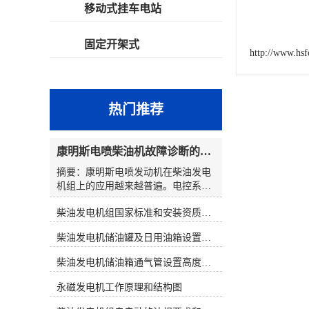
移动式挂车电站
固定开架式
http://www.hs
热门推荐
康明斯电喷柴油机故障诊断的解决思路
摘要：康明斯电喷发动机在柴油发电
机组上的应用越来越普遍。电控系统
在提高柴油发电机组性能的同时，也
柴油发电机组国家标准和安装资质要求
使发动机的故障诊断变得复杂起来。
发电机组维修人员通过解读故障代
柴油发电机储油罐及日用油箱设置要求
码，大多数都能判明故障可能发生的
原因和部位。然而，在对发电机组维
柴油发电机储油箱通气管设置高度和做法
修时，若仅仅靠故障代码寻找故障，
往往会出现判断上的失误。因此，在
永磁发电机工作原理和结构图
对电控发电机组进行维修时应综合分