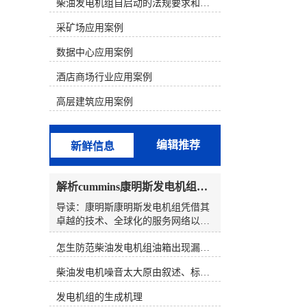
析判断，结合发电机组故障的现象来
柴油发电机组自启动的法规要求和操作步骤
寻找故障部位。 一、康明斯电喷机型
采矿场应用案例
的组成和原理1、康明斯电喷柴油机
电控系统的组成以康明斯600KW发电
数据中心应用案例
机组为例，配置的是康明斯QSK19电
喷柴油机。QSK19系列发动机电控燃
酒店商场行业应用案例
油喷射系统由三个基本组成部分构
成，分别为输入(开关和传感器)、
高层建筑应用案例
ECM(对输入信号进行分析)、执行器
(按照ECM输出信号动作的控制阀总
成)。QSK19系列电控燃油喷射系统的
编辑推荐
新鲜信息
核心部分是执行器一控制阀总成。泵
产生的燃油输送至控制阀总成，该总
成由一个切断电磁阀、两个燃油执行
解析cummins康明斯发电机组的长处与特点
器阀和两个燃油压力传感器组成。
ECM安装在总成壳体的前部。控制阀
导读：康明斯康明斯发电机组凭借其
总成有一个燃油进口和两个燃油出
卓越的技术、全球化的服务网络以及
口，每个燃油出口分别由各自的执行
强大的本土化战略，在备载电源领域
器控制着。燃油油道执行器控制喷油
怎生防范柴油发电机组油箱出现漏油情况？
建立了显着的长处。其产品特性具有
器喷多少燃油，燃油正时执行器控制
高度集成、稳定可靠、全球服务以及
柴油发电机噪音太大原由叙述、标准依据及施工办法
喷油器何时喷油。2、康明斯柴油电
面向未来的前瞻性技术，并利用本土
喷系统原理QSK19系列电控燃油喷射
化生产的优点，选定国产化合资发电
发电机组的生成机理
系统就象PT燃油系统那样采用压力/
机组，在保证质量的同时减轻成本并