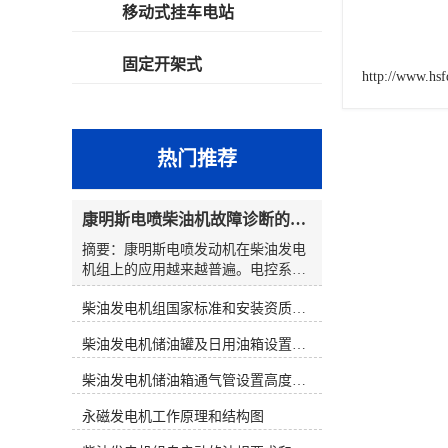
移动式挂车电站
固定开架式
http://www.hs
热门推荐
康明斯电喷柴油机故障诊断的解决思路
摘要：康明斯电喷发动机在柴油发电
机组上的应用越来越普遍。电控系统
在提高柴油发电机组性能的同时，也
柴油发电机组国家标准和安装资质要求
使发动机的故障诊断变得复杂起来。
发电机组维修人员通过解读故障代
柴油发电机储油罐及日用油箱设置要求
码，大多数都能判明故障可能发生的
原因和部位。然而，在对发电机组维
柴油发电机储油箱通气管设置高度和做法
修时，若仅仅靠故障代码寻找故障，
往往会出现判断上的失误。因此，在
永磁发电机工作原理和结构图
对电控发电机组进行维修时应综合分