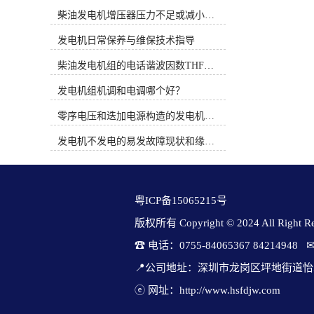
时间概念。PT系统完全是机械式的并
缩短交期。因此，（1）整制度造：
柴油发电机增压器压力不足或减小的原因
依靠机械方法调整燃油流通面积来控
PT燃油机构、Holset废气涡轮增压、
制燃油压力，而QSK19系列燃油系统
空空中冷技术，保证高效燃烧和快速
发电机日常保养与维保技术指导
通过电子方式调整执行器的燃油流通
响应。其具体部件（发动机、发电
面积来控制燃油压力。3、康明斯电
柴油发电机组的电话谐波因数THF和干扰影响系数TIF
机、控制系统、切换开关）均由
喷柴油机使用时应注意的问题（1）
cummins自主设计制造。（6）绿色与
发电机组机调和电调哪个好？
从发动机的油水分离器中排出水和沉
智能发展：满足中、美、欧等国家的
淀物。定期维护并更换燃油预滤器滤
严苛排放标准；布局微电网混动技
零序电压和迭加电源构造的发电机单相接地保护
芯。（2）注意油箱及管路的清洁。
术，可融合储能机构。 cummins康明
（3）注意油箱通风孔及其附近的清
斯发电机组在应对特殊、严苛的工业
发电机不发电的易发故障现状和缘由简述
洁，避免污物、灰尘和水由此进入油
场景时，依仗其强大的产品线、专业
箱。（4）绝对不要用水清洗发动
的适应性和全球化的服务体系，形成
机。（5）当需要在设备上进行焊接
了显着好处。这些亮点集中体现在以
时，必须先拆下发动机电瓶的“正”，
下几个关键领域： 船用发电机组必
粤ICP备15065215号
“负”极电缆并断开发动机的31及21针
须在高湿、高盐、连续振动的环境中
连接器。（6）注意发动机进气系统
稳定工作。cummins机组专为海洋环
版权所有 Copyright © 2024 All Right Res
管路的密封及焊接部位管内的处理。
境布置，核心好处包括：① 专业设计
☎ 电话：0755-84065367 84214948   
图1 电控柴油机燃油系统原理二、柴
与认证：机组经过耐腐蚀清除，并可
油电控系统故障诊断思路柴油电控系
按“钢质海船入级建造规范”等标准生
📍公司地址：深圳市龙岗区坪地街道怡
统是一个精密而复杂的系统，对发动
产，获得船级社认证。② 变速节能技
机的运转性能有很大的影响，不论是
ⓔ 网址：http://www.hsfdjw.com
术：领先的船用变速康明斯发电机
该系统的ECU、控制线路还是其它任
组，可根据负载自动调节转速，大幅