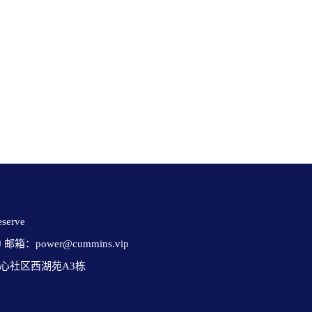
erve 

✉ 邮箱：power@cummins.vip

心社区西湖苑A3栋
