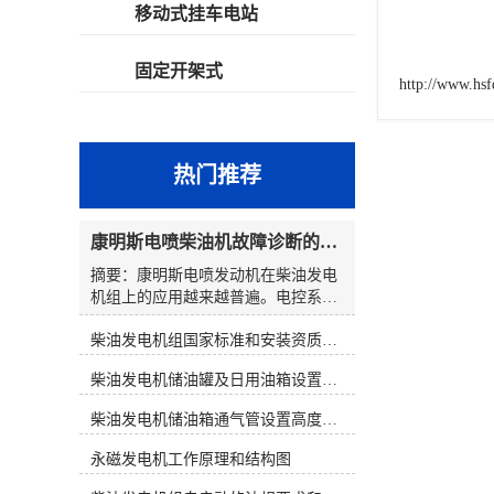
移动式挂车电站
固定开架式
http://www.hs
热门推荐
康明斯电喷柴油机故障诊断的解决思路
摘要：康明斯电喷发动机在柴油发电
机组上的应用越来越普遍。电控系统
在提高柴油发电机组性能的同时，也
柴油发电机组国家标准和安装资质要求
使发动机的故障诊断变得复杂起来。
发电机组维修人员通过解读故障代
柴油发电机储油罐及日用油箱设置要求
码，大多数都能判明故障可能发生的
原因和部位。然而，在对发电机组维
柴油发电机储油箱通气管设置高度和做法
修时，若仅仅靠故障代码寻找故障，
往往会出现判断上的失误。因此，在
永磁发电机工作原理和结构图
对电控发电机组进行维修时应综合分