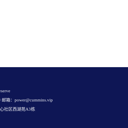
erve 

✉ 邮箱：power@cummins.vip

心社区西湖苑A3栋
