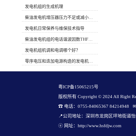
时间概念。PT系统完全是机械式的并
发机组检验保养用交流假负载的见解
发电机组的生成机理
依靠机械方法调整燃油流通面积来控
不够重视。 为了有效防止事故的产
制燃油压力，而QSK19系列燃油系统
生，加强平时柴发机组的检修和保
柴油发电机增压器压力不足或减小的原因
通过电子方式调整执行器的燃油流通
养，建立完善的柴发机组检查和维护
面积来控制燃油压力。3、康明斯电
发电机日常保养与维保技术指导
规程，定期规范的对柴油发电机组进
喷柴油机使用时应注意的问题（1）
行维护，检修和保养就显得格外重
柴油发电机组的电话谐波因数THF和干扰影响系数TIF
从发动机的油水分离器中排出水和沉
要。本文将就电源维护过程中普遍存
淀物。定期维护并更换燃油预滤器滤
在的技术难题进行重点引荐。通过检
发电机组机调和电调哪个好？
芯。（2）注意油箱及管路的清洁。
测柴油发电机组维护用交流假负荷，
（3）注意油箱通风孔及其附近的清
可以检验柴油发电机组的不平衡负荷
零序电压和迭加电源构造的发电机单相接地保护
洁，避免污物、灰尘和水由此进入油
能力，保证稳态的电压调节率、稳态
箱。（4）绝对不要用水清洗发动
的频率调节率、瞬间电压调整频率、
机。（5）当需要在设备上进行焊接
电压恢复时间、瞬态频率调整率、频
时，必须先拆下发动机电瓶的“正”，
率恢复时间、柴油发电机组连续运转
粤ICP备15065215号
“负”极电缆并断开发动机的31及21针
检验。输出电压不平衡度、输出电压
连接器。（6）注意发动机进气系统
稳压精度、过载能力、动态电压瞬变
版权所有 Copyright © 2024 All Right Res
管路的密封及焊接部位管内的处理。
范围康明斯柴油发电机组、电网电池
☎ 电话：0755-84065367 84214948   
图1 电控柴油机燃油系统原理二、柴
切换时间、后备时间、旁路逆变切换
油电控系统故障诊断思路柴油电控系
时间。(3)数据清除软件功用：参数清
📍公司地址：深圳市龙岗区坪地街道怡
统是一个精密而复杂的系统，对发动
除软件与检修仪配套操作。可设置检
机的运转性能有很大的影响，不论是
ⓔ 网址：http://www.hsfdjw.com
查数据，对检修仪检查到的各项电气
该系统的ECU、控制线路还是其它任
参数康明斯发电机价格一览表、运行