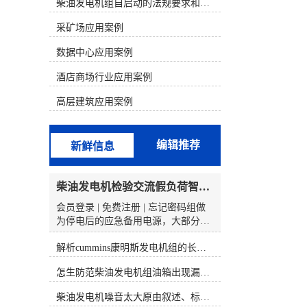
析判断，结合发电机组故障的现象来
柴油发电机组自启动的法规要求和操作步骤
寻找故障部位。 一、康明斯电喷机型
采矿场应用案例
的组成和原理1、康明斯电喷柴油机
电控系统的组成以康明斯600KW发电
数据中心应用案例
机组为例，配置的是康明斯QSK19电
喷柴油机。QSK19系列发动机电控燃
酒店商场行业应用案例
油喷射系统由三个基本组成部分构
成，分别为输入(开关和传感器)、
高层建筑应用案例
ECM(对输入信号进行分析)、执行器
(按照ECM输出信号动作的控制阀总
成)。QSK19系列电控燃油喷射系统的
编辑推荐
新鲜信息
核心部分是执行器一控制阀总成。泵
产生的燃油输送至控制阀总成，该总
成由一个切断电磁阀、两个燃油执行
柴油发电机检验交流假负荷智能并车控制维保
器阀和两个燃油压力传感器组成。
ECM安装在总成壳体的前部。控制阀
会员登录 | 免费注册 | 忘记密码组做
总成有一个燃油进口和两个燃油出
为停电后的应急备用电源，大部分的
口，每个燃油出口分别由各自的执行
时间都是处于待机状态的，一旦停电
器控制着。燃油油道执行器控制喷油
解析cummins康明斯发电机组的长处与特点
或者市电损坏发生，备用的柴发机组
器喷多少燃油，燃油正时执行器控制
就起到了至关重要的用途。然而康明
怎生防范柴油发电机组油箱出现漏油情况？
喷油器何时喷油。2、康明斯柴油电
斯发电机型号参数，经常在供电事故
喷系统原理QSK19系列电控燃油喷射
产生后我们才发现柴油发电机组的性
柴油发电机噪音太大原由叙述、标准依据及施工办法
系统就象PT燃油系统那样采用压力/
能出现了问题，这说明很多用户对柴