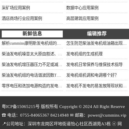
采矿场应用案例
数据中心应用案例
酒店商场行业应用案例
高层建筑应用案例
新鲜信息
编辑推荐
解析cummins康明斯发电机组的长处与特点
怎生防范柴油发电机组油箱出现漏油情况？
柴油发电机噪音太大原由叙述、标准依据及施工办法
发电机组的生成机理
柴油发电机增压器压力不足或减小的原因
发电机日常保养与维保技术指导
柴油发电机组的电话谐波因数THF和干扰影响系数TIF
发电机组机调和电调哪个好？
零序电压和迭加电源构造的发电机单相接地保护
发电机不发电的易发故障现状和缘由简述
粤ICP备15065215号
版权所有 Copyright © 2024 All Right Reserve
☎ 电话：0755-84065367 84214948 ✉ 邮箱：power@cummins.vip
📍公司地址：深圳市龙岗区坪地街道怡心社区西湖苑A3栋 ⓔ 网