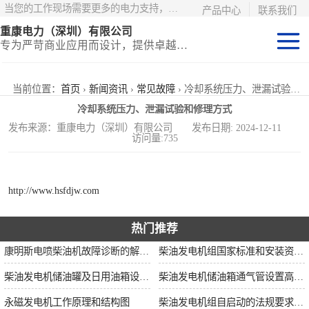
当您的工作现场需要更多的电力支持，更少的麻烦——请选择康明斯电力！
产品中心
联系我们
重康电力（深圳）有限公司
专为严苛商业应用而设计，提供卓越的价值和匹配的功能
静音型集装箱电
当前位置：
首页
›
新闻资讯
›
常见故障
› 冷却系统压力、泄漏试验和修理方式
冷却系统压力、泄漏试验和修理方式
站
移动式挂车电站
发布来源：重康电力（深圳）有限公司 发布日期: 2024-12-11
访问量:735
固定开架式
http://www.hsfdjw.com
热门推荐
康明斯电喷柴油机故障诊断的解决思路
柴油发电机组国家标准和安装资质要求
柴油发电机储油罐及日用油箱设置要求
柴油发电机储油箱通气管设置高度和做法
永磁发电机工作原理和结构图
柴油发电机组自启动的法规要求和操作步骤