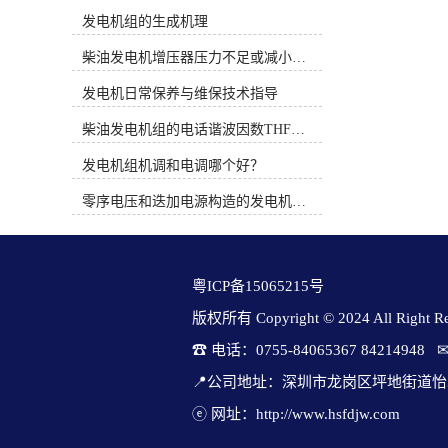
时间概念。PT系统完全是机械式的并
发机组检验保养用交流假负载的见解
发电机组的生成机理
依靠机械方法调整燃油流通面积来控
不够重视。 为了有效防止事故的产
制燃油压力，而QSK19系列燃油系统
生，加强平时柴发机组的检修和保
柴油发电机增压器压力不足或减小的原因
通过电子方式调整执行器的燃油流通
养，建立完善的柴发机组检查和维护
面积来控制燃油压力。3、康明斯电
发电机日常保养与维保技术指导
规程，定期规范的对柴油发电机组进
喷柴油机使用时应注意的问题（1）
行维护，检修和保养就显得格外重
柴油发电机组的电话谐波因数THF和干扰影响系数TIF
从发动机的油水分离器中排出水和沉
要。本文将就电源维护过程中普遍存
淀物。定期维护并更换燃油预滤器滤
在的技术难题进行重点引荐。通过检
发电机组机调和电调哪个好？
芯。（2）注意油箱及管路的清洁。
测柴油发电机组维护用交流假负荷，
（3）注意油箱通风孔及其附近的清
可以检验柴油发电机组的不平衡负荷
零序电压和迭加电源构造的发电机单相接地保护
洁，避免污物、灰尘和水由此进入油
能力，保证稳态的电压调节率、稳态
箱。（4）绝对不要用水清洗发动
的频率调节率、瞬间电压调整频率、
机。（5）当需要在设备上进行焊接
电压恢复时间、瞬态频率调整率、频
时，必须先拆下发动机电瓶的“正”，
率恢复时间、柴油发电机组连续运转
粤ICP备15065215号
“负”极电缆并断开发动机的31及21针
检验。输出电压不平衡度、输出电压
连接器。（6）注意发动机进气系统
稳压精度、过载能力、动态电压瞬变
版权所有 Copyright © 2024 All Right Res
管路的密封及焊接部位管内的处理。
范围康明斯柴油发电机组、电网电池
☎ 电话：0755-84065367 84214948   
图1 电控柴油机燃油系统原理二、柴
切换时间、后备时间、旁路逆变切换
油电控系统故障诊断思路柴油电控系
时间。(3)数据清除软件功用：参数清
📍公司地址：深圳市龙岗区坪地街道怡
统是一个精密而复杂的系统，对发动
除软件与检修仪配套操作。可设置检
机的运转性能有很大的影响，不论是
ⓔ 网址：http://www.hsfdjw.com
查数据，对检修仪检查到的各项电气
该系统的ECU、控制线路还是其它任
参数康明斯发电机价格一览表、运行