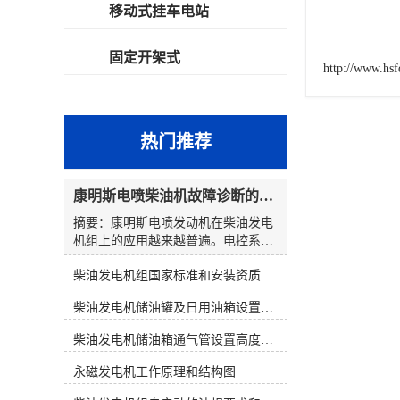
移动式挂车电站
固定开架式
http://www.hs
热门推荐
康明斯电喷柴油机故障诊断的解决思路
摘要：康明斯电喷发动机在柴油发电
机组上的应用越来越普遍。电控系统
在提高柴油发电机组性能的同时，也
柴油发电机组国家标准和安装资质要求
使发动机的故障诊断变得复杂起来。
发电机组维修人员通过解读故障代
柴油发电机储油罐及日用油箱设置要求
码，大多数都能判明故障可能发生的
原因和部位。然而，在对发电机组维
柴油发电机储油箱通气管设置高度和做法
修时，若仅仅靠故障代码寻找故障，
往往会出现判断上的失误。因此，在
永磁发电机工作原理和结构图
对电控发电机组进行维修时应综合分