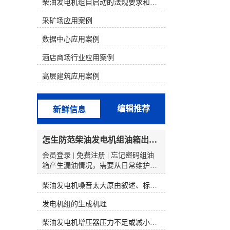
析判断，结合发电机组故障的现象来
柴油发电机组自启动的法规要求和操作步骤
寻找故障部位。 一、康明斯电喷机型
采矿场应用案例
的组成和原理1、康明斯电喷柴油机
电控系统的组成以康明斯600KW发电
数据中心应用案例
机组为例，配置的是康明斯QSK19电
喷柴油机。QSK19系列发动机电控燃
酒店商场行业应用案例
油喷射系统由三个基本组成部分构
成，分别为输入(开关和传感器)、
高层建筑应用案例
ECM(对输入信号进行分析)、执行器
(按照ECM输出信号动作的控制阀总
成)。QSK19系列电控燃油喷射系统的
编辑推荐
新鲜信息
核心部分是执行器一控制阀总成。泵
产生的燃油输送至控制阀总成，该总
成由一个切断电磁阀、两个燃油执行
怎生防范柴油发电机组油箱出现漏油情况？
器阀和两个燃油压力传感器组成。
ECM安装在总成壳体的前部。控制阀
会员登录 | 免费注册 | 忘记密码组油
总成有一个燃油进口和两个燃油出
箱产生漏油情况，需要从日常维护、
口，每个燃油出口分别由各自的执行
装配规范、操作习惯等多方面入手，
器控制着。燃油油道执行器控制喷油
柴油发电机噪音太大原由叙述、标准依据及施工办法
结合油箱的构成特点和常见泄漏原
器喷多少燃油，燃油正时执行器控制
由，提前做好防范举措。以下是具体
发电机组的生成机理
喷油器何时喷油。2、康明斯柴油电
的程序和建议：新油箱或更替油箱
喷系统原理QSK19系列电控燃油喷射
时，需查看本体是否有运输程序中造
柴油发电机增压器压力不足或减小的原因
系统就象PT燃油系统那样采用压力/
成的损伤（如焊缝开裂、变形、划