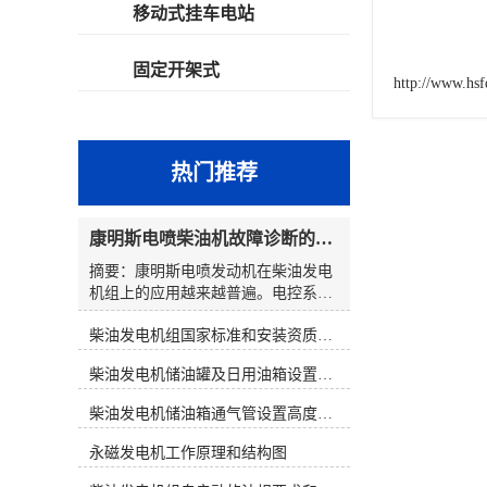
移动式挂车电站
固定开架式
http://www.hs
热门推荐
康明斯电喷柴油机故障诊断的解决思路
摘要：康明斯电喷发动机在柴油发电
机组上的应用越来越普遍。电控系统
在提高柴油发电机组性能的同时，也
柴油发电机组国家标准和安装资质要求
使发动机的故障诊断变得复杂起来。
发电机组维修人员通过解读故障代
柴油发电机储油罐及日用油箱设置要求
码，大多数都能判明故障可能发生的
原因和部位。然而，在对发电机组维
柴油发电机储油箱通气管设置高度和做法
修时，若仅仅靠故障代码寻找故障，
往往会出现判断上的失误。因此，在
永磁发电机工作原理和结构图
对电控发电机组进行维修时应综合分