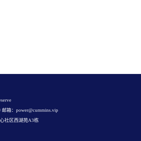
erve 

✉ 邮箱：power@cummins.vip

心社区西湖苑A3栋
