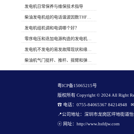
时间概念。PT系统完全是机械式的并
痕），密封件（密封圈、垫圈）是否
发电机日常保养与维保技术指导
依靠机械方法调整燃油流通面积来控
完好（无老化、裂纹），连接接口
制燃油压力，而QSK19系列燃油系统
（螺纹、法兰）是否平整无毛刺。确
柴油发电机组的电话谐波因数THF和干扰影响系数TIF
通过电子方式调整执行器的燃油流通
保油箱固定支架牢固，与机组之间预
面积来控制燃油压力。3、康明斯电
发电机组机调和电调哪个好？
留缓冲空间（防止机组运转时震动直
喷柴油机使用时应注意的问题（1）
接传递给油箱，引起接头松动或焊缝
零序电压和迭加电源构造的发电机单相接地保护
从发动机的油水分离器中排出水和沉
疲劳），固定螺栓需加防松垫片（如
淀物。定期维护并更换燃油预滤器滤
弹簧垫）柴油发电机厂家排行榜，防
发电机不发电的易发故障现状和缘由简述
芯。（2）注意油箱及管路的清洁。
止持久振动松动。油管接头、传感器
（3）注意油箱通风孔及其附近的清
等与油箱连接时，需选型匹配的密封
柴油机气门挺杆、推杆、摇臂和弹簧的修理
洁，避免污物、灰尘和水由此进入油
件（如耐油橡胶垫圈、铜垫片），预
箱。（4）绝对不要用水清洗发动
防混用不同规格的配件；螺纹连接
机。（5）当需要在设备上进行焊接
时，力度适中（过紧可能致使密封件
时，必须先拆下发动机电瓶的“正”，
变形，过松则密封不良）康明斯发电
粤ICP备15065215号
“负”极电缆并断开发动机的31及21针
机官方厂家，必要时涂抹少量耐油密
连接器。（6）注意发动机进气系统
封胶（如聚四氟乙烯胶带，不适用用
版权所有 Copyright © 2024 All Right Res
管路的密封及焊接部位管内的处理。
于橡胶密封圈部位）。：每 1-3 个月
☎ 电话：0755-84065367 84214948   
图1 电控柴油机燃油系统原理二、柴
清理油箱表面油污、灰尘和水渍，防
油电控系统故障诊断思路柴油电控系
范杂质堆积加速腐蚀；发现局部锈迹
📍公司地址：深圳市龙岗区坪地街道怡
统是一个精密而复杂的系统，对发动
及时用砂纸打磨并涂防锈漆（适合金
机的运转性能有很大的影响，不论是
ⓔ 网址：http://www.hsfdjw.com
属油箱）。：每年至少一次放空油
该系统的ECU、控制线路还是其它任
箱，查看内部是否有水分、杂质（水