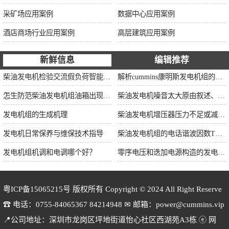
采矿场应用案例
数据中心应用案例
酒店商场行业应用案例
高层建筑应用案例
新鲜信息
编辑推荐
柴油发电机检验交流假负荷智能并车控制维保
解析cummins康明斯发电机组的长处与特点
怎生防范柴油发电机组油箱出现漏油情况？
柴油发电机噪音太大原由叙述、标准依据及施工办法
发电机组的生成机理
柴油发电机增压器压力不足或减小的原因
发电机日常保养与维保技术指导
柴油发电机组的电话谐波因数THF和干扰影响系数TIF
发电机组机调和电调哪个好？
零序电压和迭加电源构造的发电机单相接地保护
粤ICP备15065215号
版权所有 Copyright © 2024 All Right Reserve
☎ 电话：0755-84065367 84214948 ✉ 邮箱：power@cummins.vip
📍公司地址：深圳市龙岗区坪地街道怡心社区西湖苑A3栋 ⓔ 网