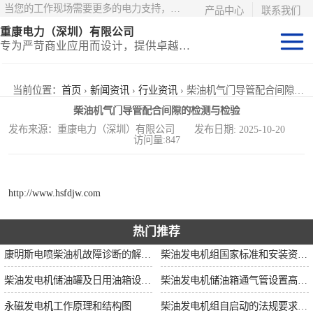
当您的工作现场需要更多的电力支持，更少的麻烦——请选择康明斯电力！
产品中心
联系我们
重康电力（深圳）有限公司
专为严苛商业应用而设计，提供卓越的价值和匹配的功能
静音型集装箱电
当前位置：
首页
›
新闻资讯
›
行业资讯
› 柴油机气门导管配合间隙的检测与检验
柴油机气门导管配合间隙的检测与检验
站
移动式挂车电站
发布来源：重康电力（深圳）有限公司 发布日期: 2025-10-20
访问量:847
固定开架式
http://www.hsfdjw.com
热门推荐
康明斯电喷柴油机故障诊断的解决思路
柴油发电机组国家标准和安装资质要求
柴油发电机储油罐及日用油箱设置要求
柴油发电机储油箱通气管设置高度和做法
永磁发电机工作原理和结构图
柴油发电机组自启动的法规要求和操作步骤