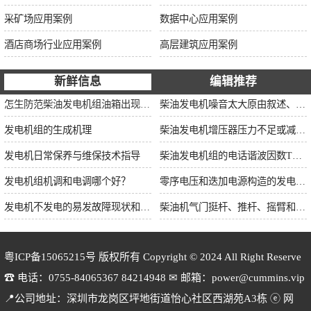
采矿场应用案例
数据中心应用案例
酒店商场行业应用案例
高层建筑应用案例
新鲜信息
编辑推荐
怎生防范柴油发电机组油箱出现漏油情况？
柴油发电机噪音太大原由叙述、标准依据及施工办法
发电机组的生成机理
柴油发电机增压器压力不足或减小的原因
发电机日常保养与维保技术指导
柴油发电机组的电话谐波因数THF和干扰影响系数TIF
发电机组机调和电调哪个好？
零序电压和迭加电源构造的发电机单相接地保护
发电机不发电的易发故障现状和缘由简述
柴油机气门挺杆、推杆、摇臂和弹簧的修理
粤ICP备15065215号
版权所有 Copyright © 2024 All Right Reserve
☎ 电话：0755-84065367 84214948 ✉ 邮箱：power@cummins.vip
📍公司地址：深圳市龙岗区坪地街道怡心社区西湖苑A3栋 ⓔ 网