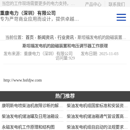
当您的工作现场需要更多的电力支持，更少的麻烦——请选择康明斯电力！
产品中心
联系我们
重康电力（深圳）有限公司
专为严苛商业应用而设计，提供卓越的价值和匹配的功能
静音型集装箱电
当前位置：
首页
›
新闻资讯
›
行业资讯
› 斯坦福发电机的励磁装置和电压调节器工作原理
斯坦福发电机的励磁装置和电压调节器工作原理
站
移动式挂车电站
发布来源：重康电力（深圳）有限公司 发布日期: 2025-11-03
访问量:929
固定开架式
http://www.hsfdjw.com
热门推荐
康明斯电喷柴油机故障诊断的解决思路
柴油发电机组国家标准和安装资质要求
柴油发电机储油罐及日用油箱设置要求
柴油发电机储油箱通气管设置高度和做法
永磁发电机工作原理和结构图
柴油发电机组自启动的法规要求和操作步骤