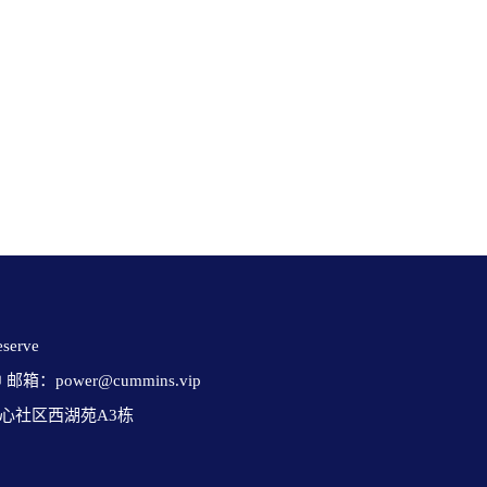
erve 

✉ 邮箱：power@cummins.vip

心社区西湖苑A3栋
