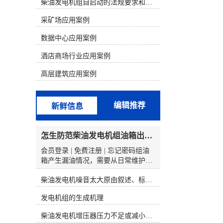
析判断，结合发电机组故障的现象来
柴油发电机组自启动的法规要求和操作步骤
寻找故障部位。 一、康明斯电喷机型
采矿场应用案例
的组成和原理1、康明斯电喷柴油机
电控系统的组成以康明斯600KW发电
数据中心应用案例
机组为例，配置的是康明斯QSK19电
喷柴油机。QSK19系列发动机电控燃
酒店商场行业应用案例
油喷射系统由三个基本组成部分构
成，分别为输入(开关和传感器)、
高层建筑应用案例
ECM(对输入信号进行分析)、执行器
(按照ECM输出信号动作的控制阀总
成)。QSK19系列电控燃油喷射系统的
编辑推荐
新鲜信息
核心部分是执行器一控制阀总成。泵
产生的燃油输送至控制阀总成，该总
成由一个切断电磁阀、两个燃油执行
怎生防范柴油发电机组油箱出现漏油情况？
器阀和两个燃油压力传感器组成。
ECM安装在总成壳体的前部。控制阀
会员登录 | 免费注册 | 忘记密码组油
总成有一个燃油进口和两个燃油出
箱产生漏油情况，需要从日常维护、
口，每个燃油出口分别由各自的执行
装配规范、操作习惯等多方面入手，
器控制着。燃油油道执行器控制喷油
柴油发电机噪音太大原由叙述、标准依据及施工办法
结合油箱的构成特点和常见泄漏原
器喷多少燃油，燃油正时执行器控制
由，提前做好防范举措。以下是具体
发电机组的生成机理
喷油器何时喷油。2、康明斯柴油电
的程序和建议：新油箱或更替油箱
喷系统原理QSK19系列电控燃油喷射
时，需查看本体是否有运输程序中造
柴油发电机增压器压力不足或减小的原因
系统就象PT燃油系统那样采用压力/
成的损伤（如焊缝开裂、变形、划