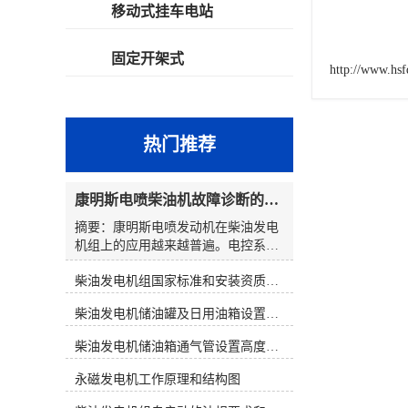
移动式挂车电站
固定开架式
http://www.hs
热门推荐
康明斯电喷柴油机故障诊断的解决思路
摘要：康明斯电喷发动机在柴油发电
机组上的应用越来越普遍。电控系统
在提高柴油发电机组性能的同时，也
柴油发电机组国家标准和安装资质要求
使发动机的故障诊断变得复杂起来。
发电机组维修人员通过解读故障代
柴油发电机储油罐及日用油箱设置要求
码，大多数都能判明故障可能发生的
原因和部位。然而，在对发电机组维
柴油发电机储油箱通气管设置高度和做法
修时，若仅仅靠故障代码寻找故障，
往往会出现判断上的失误。因此，在
永磁发电机工作原理和结构图
对电控发电机组进行维修时应综合分