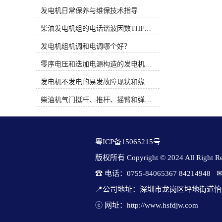
时间概念。PT系统完全是机械式的并
痕），密封件（密封圈、垫圈）是否
发电机日常保养与维保技术指导
依靠机械方法调整燃油流通面积来控
完好（无老化、裂纹），连接接口
制燃油压力，而QSK19系列燃油系统
（螺纹、法兰）是否平整无毛刺。确
柴油发电机组的电话谐波因数THF和干扰影响系数TIF
通过电子方式调整执行器的燃油流通
保油箱固定支架牢固，与机组之间预
面积来控制燃油压力。3、康明斯电
发电机组机调和电调哪个好？
留缓冲空间（防止机组运转时震动直
喷柴油机使用时应注意的问题（1）
接传递给油箱，引起接头松动或焊缝
零序电压和迭加电源构造的发电机单相接地保护
从发动机的油水分离器中排出水和沉
疲劳），固定螺栓需加防松垫片（如
淀物。定期维护并更换燃油预滤器滤
弹簧垫）柴油发电机厂家排行榜，防
发电机不发电的易发故障现状和缘由简述
芯。（2）注意油箱及管路的清洁。
止持久振动松动。油管接头、传感器
（3）注意油箱通风孔及其附近的清
等与油箱连接时，需选型匹配的密封
柴油机气门挺杆、推杆、摇臂和弹簧的修理
洁，避免污物、灰尘和水由此进入油
件（如耐油橡胶垫圈、铜垫片），预
箱。（4）绝对不要用水清洗发动
防混用不同规格的配件；螺纹连接
机。（5）当需要在设备上进行焊接
时，力度适中（过紧可能致使密封件
时，必须先拆下发动机电瓶的“正”，
变形，过松则密封不良）康明斯发电
粤ICP备15065215号
“负”极电缆并断开发动机的31及21针
机官方厂家，必要时涂抹少量耐油密
连接器。（6）注意发动机进气系统
封胶（如聚四氟乙烯胶带，不适用用
版权所有 Copyright © 2024 All Right Res
管路的密封及焊接部位管内的处理。
于橡胶密封圈部位）。：每 1-3 个月
☎ 电话：0755-84065367 84214948   
图1 电控柴油机燃油系统原理二、柴
清理油箱表面油污、灰尘和水渍，防
油电控系统故障诊断思路柴油电控系
范杂质堆积加速腐蚀；发现局部锈迹
📍公司地址：深圳市龙岗区坪地街道怡
统是一个精密而复杂的系统，对发动
及时用砂纸打磨并涂防锈漆（适合金
机的运转性能有很大的影响，不论是
ⓔ 网址：http://www.hsfdjw.com
属油箱）。：每年至少一次放空油
该系统的ECU、控制线路还是其它任
箱，查看内部是否有水分、杂质（水