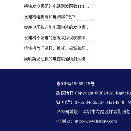
时间概念。PT系统完全是机械式的并
的正常工作，必须在机房内设置进风
柴油发电机组的电话谐波因数THF和干扰影响系数TIF
依靠机械方法调整燃油流通面积来控
通道、排风通道及工作人员的使用空
制燃油压力，而QSK19系列燃油系统
间。 噪声的发生非常复杂，噪音
发电机组机调和电调哪个好？
通过电子方式调整执行器的燃油流通
按传播措施详细分为构成传声、空气
面积来控制燃油压力。3、康明斯电
零序电压和迭加电源构造的发电机单相接地保护
传声及驻波，其中驻波危害较重。结
喷柴油机使用时应注意的问题（1）
构传声是指安装在大楼内的发电机组
发电机不发电的易发故障现状和缘由简述
从发动机的油水分离器中排出水和沉
主机等装备通过居住大楼的基础结构
淀物。定期维护并更换燃油预滤器滤
大梁、承重梁将低频振动的声波传导
柴油机气门挺杆、推杆、摇臂和弹簧的修理
芯。（2）注意油箱及管路的清洁。
到远处。气传声是指低频噪声通过空
（3）注意油箱通风孔及其附近的清
气直接传播到各处。驻波是指低频噪
康明斯发动机的电控燃油喷射系统优化途径
洁，避免污物、灰尘和水由此进入油
声在传播流程中经过多次反射形成驻
箱。（4）绝对不要用水清洗发动
波，低频噪声在波腹中的振幅较强，
机。（5）当需要在设备上进行焊接
对人的健康危害较重。 发电机隔
时，必须先拆下发动机电瓶的“正”，
音解决工程有别于其它气流噪声解决
粤ICP备15065215号
“负”极电缆并断开发动机的31及21针
工程，如住宅、飞机、汽车、船等康
连接器。（6）注意发动机进气系统
明斯发电机样本，原由是显然易损
版权所有 Copyright © 2024 All Right Res
管路的密封及焊接部位管内的处理。
的，由于发电机组作业时需要大量空
☎ 电话：0755-84065367 84214948   
图1 电控柴油机燃油系统原理二、柴
气用于燃烧和冷却，而住宅、飞机、
油电控系统故障诊断思路柴油电控系
汽车、船等则不然，因此气流噪声解
📍公司地址：深圳市龙岗区坪地街道怡
统是一个精密而复杂的系统，对发动
决工程有着十分大的差别，前者具体
机的运转性能有很大的影响，不论是
ⓔ 网址：http://www.hsfdjw.com
的吸声是操作吸音和隔音的综合方
该系统的ECU、控制线路还是其它任
法，而后者却具体利用隔音的手段。