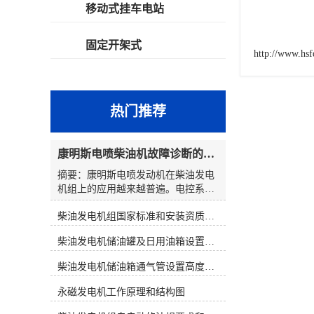
移动式挂车电站
固定开架式
http://www.hs
热门推荐
康明斯电喷柴油机故障诊断的解决思路
摘要：康明斯电喷发动机在柴油发电
机组上的应用越来越普遍。电控系统
在提高柴油发电机组性能的同时，也
柴油发电机组国家标准和安装资质要求
使发动机的故障诊断变得复杂起来。
发电机组维修人员通过解读故障代
柴油发电机储油罐及日用油箱设置要求
码，大多数都能判明故障可能发生的
原因和部位。然而，在对发电机组维
柴油发电机储油箱通气管设置高度和做法
修时，若仅仅靠故障代码寻找故障，
往往会出现判断上的失误。因此，在
永磁发电机工作原理和结构图
对电控发电机组进行维修时应综合分