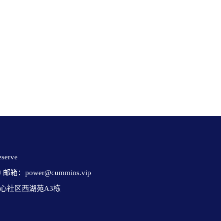
erve 

✉ 邮箱：power@cummins.vip

心社区西湖苑A3栋
