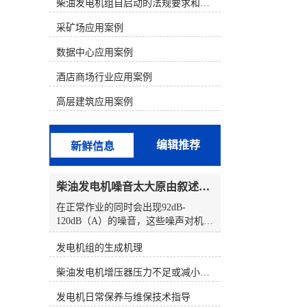
析判断，结合发电机组故障的现象来
柴油发电机组自启动的法规要求和操作步骤
寻找故障部位。 一、康明斯电喷机型
采矿场应用案例
的组成和原理1、康明斯电喷柴油机
电控系统的组成以康明斯600KW发电
数据中心应用案例
机组为例，配置的是康明斯QSK19电
喷柴油机。QSK19系列发动机电控燃
酒店商场行业应用案例
油喷射系统由三个基本组成部分构
成，分别为输入(开关和传感器)、
高层建筑应用案例
ECM(对输入信号进行分析)、执行器
(按照ECM输出信号动作的控制阀总
成)。QSK19系列电控燃油喷射系统的
编辑推荐
新鲜信息
核心部分是执行器一控制阀总成。泵
产生的燃油输送至控制阀总成，该总
成由一个切断电磁阀、两个燃油执行
柴油发电机噪音太大原由叙述、标准依据及施工办法
器阀和两个燃油压力传感器组成。
ECM安装在总成壳体的前部。控制阀
在正常作业的同时会出现92dB-
总成有一个燃油进口和两个燃油出
120dB（A）的噪音，这些噪声对机房
口，每个燃油出口分别由各自的执行
周围的环境破坏非常大，特别是当机
器控制着。燃油油道执行器控制喷油
发电机组的生成机理
房处于一个安静的环境时更为明显，
器喷多少燃油，燃油正时执行器控制
机房降噪通常要求机房内有足够的空
柴油发电机增压器压力不足或减小的原因
喷油器何时喷油。2、康明斯柴油电
间，如果用户无法提供一个足够面积
喷系统原理QSK19系列电控燃油喷射
的机房，降噪的效果就会大受影响。
发电机日常保养与维保技术指导
系统就象PT燃油系统那样采用压力/
既能保证控制噪声、又能使发电机组