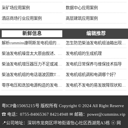
采矿场应用案例
数据中心应用案例
酒店商场行业应用案例
高层建筑应用案例
新鲜信息
编辑推荐
解析cummins康明斯发电机组的长处与特点
怎生防范柴油发电机组油箱出现漏油情况？
柴油发电机噪音太大原由叙述、标准依据及施工办法
发电机组的生成机理
柴油发电机增压器压力不足或减小的原因
发电机日常保养与维保技术指导
柴油发电机组的电话谐波因数THF和干扰影响系数TIF
发电机组机调和电调哪个好？
零序电压和迭加电源构造的发电机单相接地保护
发电机不发电的易发故障现状和缘由简述
粤ICP备15065215号
版权所有 Copyright © 2024 All Right Reserve
☎ 电话：0755-84065367 84214948 ✉ 邮箱：power@cummins.vip
📍公司地址：深圳市龙岗区坪地街道怡心社区西湖苑A3栋 ⓔ 网