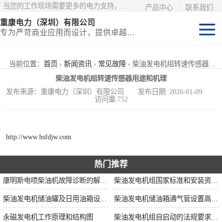
当您的工作现场需要更多的电力支持，更少的麻烦——请选择康明斯电力！
产品中心
联系我们
重康电力（深圳）有限公司
专为严苛商业应用而设计，提供卓越的价值和匹配的功能
静音型集装箱电
当前位置：
首页
›
新闻资讯
›
常见故障
› 柴油发电机组转速传感器用途和机理
柴油发电机组转速传感器用途和机理
站
移动式挂车电站
发布来源：重康电力（深圳）有限公司 发布日期: 2026-01-09
访问量:752
固定开架式
http://www.hsfdjw.com
热门推荐
康明斯电喷柴油机故障诊断的解决思路
柴油发电机组国家标准和安装资质要求
柴油发电机储油罐及日用油箱设置要求
柴油发电机储油箱通气管设置高度和做法
永磁发电机工作原理和结构图
柴油发电机组自启动的法规要求和操作步骤