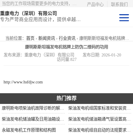
当您的工作现场需要更多的电力支持，更少的麻烦——请选择康明斯电力！
产品中心
联系我们
重康电力（深圳）有限公司
专为严苛商业应用而设计，提供卓越的价值和匹配的功能
静音型集装箱电
当前位置：
首页
›
新闻资讯
›
行业资讯
› 康明斯斯坦福发电机铭牌上防伪二维码的功用
康明斯斯坦福发电机铭牌上防伪二维码的功用
站
移动式挂车电站
发布来源：重康电力（深圳）有限公司 发布日期: 2026-01-20
访问量:827
固定开架式
http://www.hsfdjw.com
热门推荐
康明斯电喷柴油机故障诊断的解决思路
柴油发电机组国家标准和安装资质要求
柴油发电机储油罐及日用油箱设置要求
柴油发电机储油箱通气管设置高度和做法
永磁发电机工作原理和结构图
柴油发电机组自启动的法规要求和操作步骤