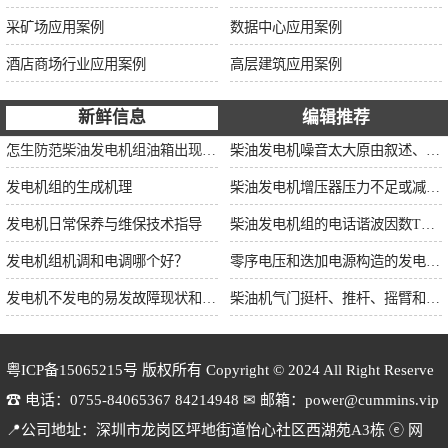
采矿场应用案例
数据中心应用案例
酒店商场行业应用案例
高层建筑应用案例
新鲜信息
编辑推荐
怎生防范柴油发电机组油箱出现漏油情况？
柴油发电机噪音太大原由叙述、标准依据及施工办法
发电机组的生成机理
柴油发电机增压器压力不足或减小的原因
发电机日常保养与维保技术指导
柴油发电机组的电话谐波因数THF和干扰影响系数TIF
发电机组机调和电调哪个好？
零序电压和迭加电源构造的发电机单相接地保护
发电机不发电的易发故障现状和缘由简述
柴油机气门挺杆、推杆、摇臂和弹簧的修理
粤ICP备15065215号
版权所有 Copyright © 2024 All Right Reserve
☎ 电话：0755-84065367 84214948 ✉ 邮箱：power@cummins.vip
📍公司地址：深圳市龙岗区坪地街道怡心社区西湖苑A3栋 ⓔ 网