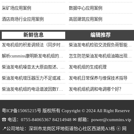
采矿场应用案例
数据中心应用案例
酒店商场行业应用案例
高层建筑应用案例
新鲜信息
编辑推荐
发电机组的积差调频法（同步时间法）方程式
柴油发电机检验交流假负荷智能并车控制维保
解析cummins康明斯发电机组的长处与特点
怎生防范柴油发电机组油箱出现漏油情况？
柴油发电机噪音太大原由叙述、标准依据及施工办法
发电机组的生成机理
柴油发电机增压器压力不足或减小的原因
发电机日常保养与维保技术指导
柴油发电机组的电话谐波因数THF和干扰影响系数TIF
发电机组机调和电调哪个好？
粤ICP备15065215号
版权所有 Copyright © 2024 All Right Reserve
☎ 电话：0755-84065367 84214948 ✉ 邮箱：power@cummins.vip
📍公司地址：深圳市龙岗区坪地街道怡心社区西湖苑A3栋 ⓔ 网