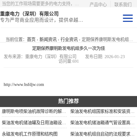
当您的工作现场需要更多的电力支持，更少的麻烦——请选择康明斯电力！
产品中心
联系我们
重康电力（深圳）有限公司
专为严苛商业应用而设计，提供卓越的价值和匹配的功能
静音型集装箱电
当前位置：
首页
›
新闻资讯
›
行业资讯
› 定期保养康明斯发电机组多久一次为佳
定期保养康明斯发电机组多久一次为佳
站
移动式挂车电站
发布来源：重康电力（深圳）有限公司 发布日期: 2026-01-23
访问量:691
固定开架式
http://www.hsfdjw.com
热门推荐
康明斯电喷柴油机故障诊断的解决思路
柴油发电机组国家标准和安装资质要求
柴油发电机储油罐及日用油箱设置要求
柴油发电机储油箱通气管设置高度和做法
永磁发电机工作原理和结构图
柴油发电机组自启动的法规要求和操作步骤