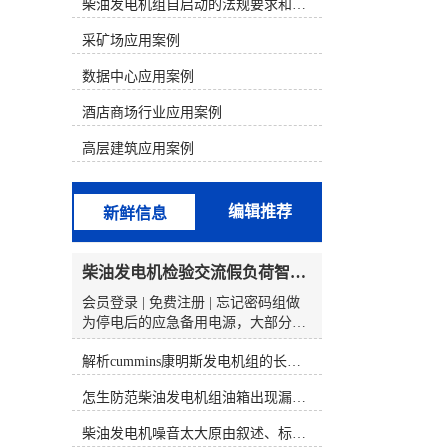
析判断，结合发电机组故障的现象来
柴油发电机组自启动的法规要求和操作步骤
寻找故障部位。 一、康明斯电喷机型
采矿场应用案例
的组成和原理1、康明斯电喷柴油机
电控系统的组成以康明斯600KW发电
数据中心应用案例
机组为例，配置的是康明斯QSK19电
喷柴油机。QSK19系列发动机电控燃
酒店商场行业应用案例
油喷射系统由三个基本组成部分构
成，分别为输入(开关和传感器)、
高层建筑应用案例
ECM(对输入信号进行分析)、执行器
(按照ECM输出信号动作的控制阀总
成)。QSK19系列电控燃油喷射系统的
编辑推荐
新鲜信息
核心部分是执行器一控制阀总成。泵
产生的燃油输送至控制阀总成，该总
成由一个切断电磁阀、两个燃油执行
柴油发电机检验交流假负荷智能并车控制维保
器阀和两个燃油压力传感器组成。
ECM安装在总成壳体的前部。控制阀
会员登录 | 免费注册 | 忘记密码组做
总成有一个燃油进口和两个燃油出
为停电后的应急备用电源，大部分的
口，每个燃油出口分别由各自的执行
时间都是处于待机状态的，一旦停电
器控制着。燃油油道执行器控制喷油
解析cummins康明斯发电机组的长处与特点
或者市电损坏发生，备用的柴发机组
器喷多少燃油，燃油正时执行器控制
就起到了至关重要的用途。然而康明
怎生防范柴油发电机组油箱出现漏油情况？
喷油器何时喷油。2、康明斯柴油电
斯发电机型号参数，经常在供电事故
喷系统原理QSK19系列电控燃油喷射
产生后我们才发现柴油发电机组的性
柴油发电机噪音太大原由叙述、标准依据及施工办法
系统就象PT燃油系统那样采用压力/
能出现了问题，这说明很多用户对柴