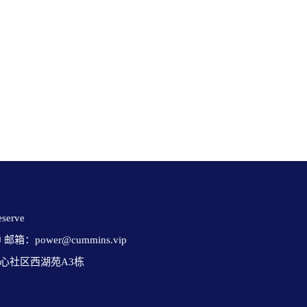
erve 

✉ 邮箱：power@cummins.vip

心社区西湖苑A3栋
