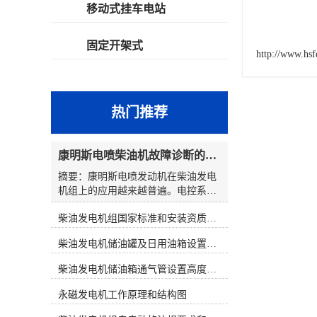
移动式挂车电站
固定开架式
http://www.hs
热门推荐
康明斯电喷柴油机故障诊断的解决思路
摘要：康明斯电喷发动机在柴油发电
机组上的应用越来越普遍。电控系统
在提高柴油发电机组性能的同时，也
柴油发电机组国家标准和安装资质要求
使发动机的故障诊断变得复杂起来。
发电机组维修人员通过解读故障代
柴油发电机储油罐及日用油箱设置要求
码，大多数都能判明故障可能发生的
原因和部位。然而，在对发电机组维
柴油发电机储油箱通气管设置高度和做法
修时，若仅仅靠故障代码寻找故障，
往往会出现判断上的失误。因此，在
永磁发电机工作原理和结构图
对电控发电机组进行维修时应综合分