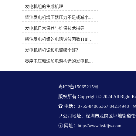
时间概念。PT系统完全是机械式的并
发机组检验保养用交流假负载的见解
发电机组的生成机理
依靠机械方法调整燃油流通面积来控
不够重视。 为了有效防止事故的产
制燃油压力，而QSK19系列燃油系统
生，加强平时柴发机组的检修和保
柴油发电机增压器压力不足或减小的原因
通过电子方式调整执行器的燃油流通
养，建立完善的柴发机组检查和维护
面积来控制燃油压力。3、康明斯电
发电机日常保养与维保技术指导
规程，定期规范的对柴油发电机组进
喷柴油机使用时应注意的问题（1）
行维护，检修和保养就显得格外重
柴油发电机组的电话谐波因数THF和干扰影响系数TIF
从发动机的油水分离器中排出水和沉
要。本文将就电源维护过程中普遍存
淀物。定期维护并更换燃油预滤器滤
在的技术难题进行重点引荐。通过检
发电机组机调和电调哪个好？
芯。（2）注意油箱及管路的清洁。
测柴油发电机组维护用交流假负荷，
（3）注意油箱通风孔及其附近的清
可以检验柴油发电机组的不平衡负荷
零序电压和迭加电源构造的发电机单相接地保护
洁，避免污物、灰尘和水由此进入油
能力，保证稳态的电压调节率、稳态
箱。（4）绝对不要用水清洗发动
的频率调节率、瞬间电压调整频率、
机。（5）当需要在设备上进行焊接
电压恢复时间、瞬态频率调整率、频
时，必须先拆下发动机电瓶的“正”，
率恢复时间、柴油发电机组连续运转
粤ICP备15065215号
“负”极电缆并断开发动机的31及21针
检验。输出电压不平衡度、输出电压
连接器。（6）注意发动机进气系统
稳压精度、过载能力、动态电压瞬变
版权所有 Copyright © 2024 All Right Res
管路的密封及焊接部位管内的处理。
范围康明斯柴油发电机组、电网电池
☎ 电话：0755-84065367 84214948   
图1 电控柴油机燃油系统原理二、柴
切换时间、后备时间、旁路逆变切换
油电控系统故障诊断思路柴油电控系
时间。(3)数据清除软件功用：参数清
📍公司地址：深圳市龙岗区坪地街道怡
统是一个精密而复杂的系统，对发动
除软件与检修仪配套操作。可设置检
机的运转性能有很大的影响，不论是
ⓔ 网址：http://www.hsfdjw.com
查数据，对检修仪检查到的各项电气
该系统的ECU、控制线路还是其它任
参数康明斯发电机价格一览表、运行