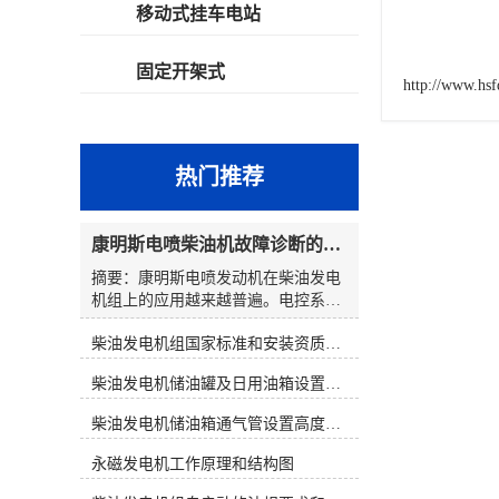
移动式挂车电站
固定开架式
http://www.hs
热门推荐
康明斯电喷柴油机故障诊断的解决思路
摘要：康明斯电喷发动机在柴油发电
机组上的应用越来越普遍。电控系统
在提高柴油发电机组性能的同时，也
柴油发电机组国家标准和安装资质要求
使发动机的故障诊断变得复杂起来。
发电机组维修人员通过解读故障代
柴油发电机储油罐及日用油箱设置要求
码，大多数都能判明故障可能发生的
原因和部位。然而，在对发电机组维
柴油发电机储油箱通气管设置高度和做法
修时，若仅仅靠故障代码寻找故障，
往往会出现判断上的失误。因此，在
永磁发电机工作原理和结构图
对电控发电机组进行维修时应综合分