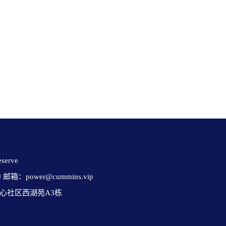
erve 

✉ 邮箱：power@cummins.vip

心社区西湖苑A3栋
