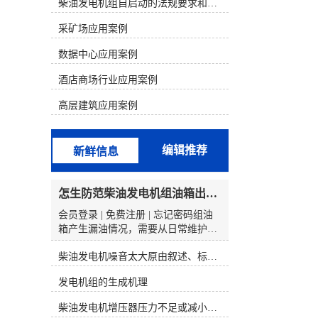
析判断，结合发电机组故障的现象来
柴油发电机组自启动的法规要求和操作步骤
寻找故障部位。 一、康明斯电喷机型
采矿场应用案例
的组成和原理1、康明斯电喷柴油机
电控系统的组成以康明斯600KW发电
数据中心应用案例
机组为例，配置的是康明斯QSK19电
喷柴油机。QSK19系列发动机电控燃
酒店商场行业应用案例
油喷射系统由三个基本组成部分构
成，分别为输入(开关和传感器)、
高层建筑应用案例
ECM(对输入信号进行分析)、执行器
(按照ECM输出信号动作的控制阀总
成)。QSK19系列电控燃油喷射系统的
编辑推荐
新鲜信息
核心部分是执行器一控制阀总成。泵
产生的燃油输送至控制阀总成，该总
成由一个切断电磁阀、两个燃油执行
怎生防范柴油发电机组油箱出现漏油情况？
器阀和两个燃油压力传感器组成。
ECM安装在总成壳体的前部。控制阀
会员登录 | 免费注册 | 忘记密码组油
总成有一个燃油进口和两个燃油出
箱产生漏油情况，需要从日常维护、
口，每个燃油出口分别由各自的执行
装配规范、操作习惯等多方面入手，
器控制着。燃油油道执行器控制喷油
柴油发电机噪音太大原由叙述、标准依据及施工办法
结合油箱的构成特点和常见泄漏原
器喷多少燃油，燃油正时执行器控制
由，提前做好防范举措。以下是具体
发电机组的生成机理
喷油器何时喷油。2、康明斯柴油电
的程序和建议：新油箱或更替油箱
喷系统原理QSK19系列电控燃油喷射
时，需查看本体是否有运输程序中造
柴油发电机增压器压力不足或减小的原因
系统就象PT燃油系统那样采用压力/
成的损伤（如焊缝开裂、变形、划