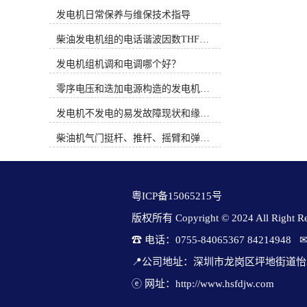
时间概念。PT系统完全是机械式的并
痕），密封件（密封圈、垫圈）是否
发电机日常保养与维保技术指导
依靠机械方法调整燃油流通面积来控
完好（无老化、裂纹），连接接口
制燃油压力，而QSK19系列燃油系统
（螺纹、法兰）是否平整无毛刺。确
柴油发电机组的电话谐波因数THF和干扰影响系数TIF
通过电子方式调整执行器的燃油流通
保油箱固定支架牢固，与机组之间预
面积来控制燃油压力。3、康明斯电
发电机组机调和电调哪个好？
留缓冲空间（防止机组运转时震动直
喷柴油机使用时应注意的问题（1）
接传递给油箱，引起接头松动或焊缝
零序电压和迭加电源构造的发电机单相接地保护
从发动机的油水分离器中排出水和沉
疲劳），固定螺栓需加防松垫片（如
淀物。定期维护并更换燃油预滤器滤
弹簧垫）柴油发电机厂家排行榜，防
发电机不发电的易发故障现状和缘由简述
芯。（2）注意油箱及管路的清洁。
止持久振动松动。油管接头、传感器
（3）注意油箱通风孔及其附近的清
等与油箱连接时，需选型匹配的密封
柴油机气门挺杆、推杆、摇臂和弹簧的修理
洁，避免污物、灰尘和水由此进入油
件（如耐油橡胶垫圈、铜垫片），预
箱。（4）绝对不要用水清洗发动
防混用不同规格的配件；螺纹连接
机。（5）当需要在设备上进行焊接
时，力度适中（过紧可能致使密封件
时，必须先拆下发动机电瓶的“正”，
变形，过松则密封不良）康明斯发电
粤ICP备15065215号
“负”极电缆并断开发动机的31及21针
机官方厂家，必要时涂抹少量耐油密
连接器。（6）注意发动机进气系统
封胶（如聚四氟乙烯胶带，不适用用
版权所有 Copyright © 2024 All Right Res
管路的密封及焊接部位管内的处理。
于橡胶密封圈部位）。：每 1-3 个月
☎ 电话：0755-84065367 84214948   
图1 电控柴油机燃油系统原理二、柴
清理油箱表面油污、灰尘和水渍，防
油电控系统故障诊断思路柴油电控系
范杂质堆积加速腐蚀；发现局部锈迹
📍公司地址：深圳市龙岗区坪地街道怡
统是一个精密而复杂的系统，对发动
及时用砂纸打磨并涂防锈漆（适合金
机的运转性能有很大的影响，不论是
ⓔ 网址：http://www.hsfdjw.com
属油箱）。：每年至少一次放空油
该系统的ECU、控制线路还是其它任
箱，查看内部是否有水分、杂质（水