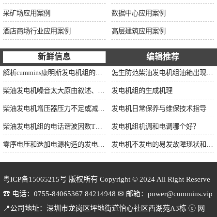
采矿场应用案例
数据中心应用案例
酒店商场行业应用案例
高层建筑应用案例
新鲜信息
编辑推荐
解析cummins康明斯发电机组的长处与特点
怎生防范柴油发电机组油箱出现漏油情况？
柴油发电机噪音太大原由叙述、标准依据及施工办法
发电机组的生成机理
柴油发电机增压器压力不足或减小的原因
发电机日常保养与维保技术指导
柴油发电机组的电话谐波因数THF和干扰影响系数TIF
发电机组机调和电调哪个好？
零序电压和迭加电源构造的发电机单相接地保护
发电机不发电的易发故障现状和缘由简述
粤ICP备15065215号
版权所有 Copyright © 2024 All Right Reserve
☎ 电话：0755-84065367 84214948 ✉ 邮箱：power@cummins.vip
📍公司地址：深圳市龙岗区坪地街道怡心社区西湖苑A3栋 ⓔ 网