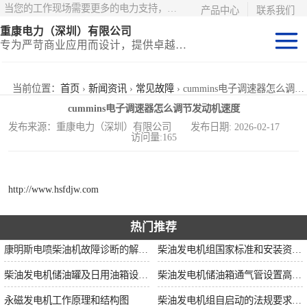
当您的工作现场需要更多的电力支持，更少的麻烦——请选择康明斯电力！
产品中心
联系我们
重康电力（深圳）有限公司
专为严苛商业应用而设计，提供卓越的价值和匹配的功能
静音型集装箱电
当前位置：
首页
›
新闻资讯
›
常见故障
› cummins电子调速器怎么调节发动机速度
cummins电子调速器怎么调节发动机速度
站
移动式挂车电站
发布来源：重康电力（深圳）有限公司 发布日期: 2026-02-17
访问量:165
固定开架式
http://www.hsfdjw.com
热门推荐
康明斯电喷柴油机故障诊断的解决思路
柴油发电机组国家标准和安装资质要求
柴油发电机储油罐及日用油箱设置要求
柴油发电机储油箱通气管设置高度和做法
永磁发电机工作原理和结构图
柴油发电机组自启动的法规要求和操作步骤