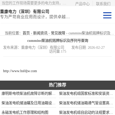
当您的工作现场需要更多的电力支持，更少的麻烦——请选择康明斯电力！
产品中心
联系我们
重康电力（深圳）有限公司
专为严苛商业应用而设计，提供卓越的价值和匹配的功能
静音型集装箱电
当前位置：
首页
›
新闻资讯
›
常见故障
› cummins柴油机铭牌标识及序列号查询
cummins柴油机铭牌标识及序列号查询
站
移动式挂车电站
发布来源：重康电力（深圳）有限公司 发布日期: 2026-02-27
访问量:175
固定开架式
http://www.hsfdjw.com
热门推荐
康明斯电喷柴油机故障诊断的解决思路
柴油发电机组国家标准和安装资质要求
柴油发电机储油罐及日用油箱设置要求
柴油发电机储油箱通气管设置高度和做法
永磁发电机工作原理和结构图
柴油发电机组自启动的法规要求和操作步骤