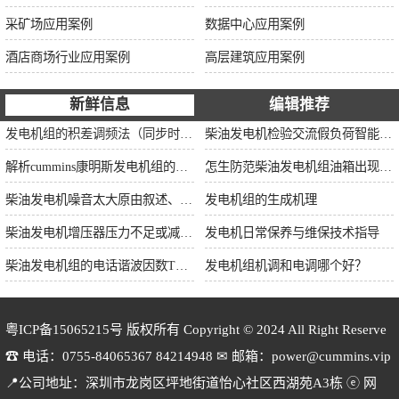
采矿场应用案例
数据中心应用案例
酒店商场行业应用案例
高层建筑应用案例
新鲜信息
编辑推荐
发电机组的积差调频法（同步时间法）方程式
柴油发电机检验交流假负荷智能并车控制维保
解析cummins康明斯发电机组的长处与特点
怎生防范柴油发电机组油箱出现漏油情况？
柴油发电机噪音太大原由叙述、标准依据及施工办法
发电机组的生成机理
柴油发电机增压器压力不足或减小的原因
发电机日常保养与维保技术指导
柴油发电机组的电话谐波因数THF和干扰影响系数TIF
发电机组机调和电调哪个好？
粤ICP备15065215号
版权所有 Copyright © 2024 All Right Reserve
☎ 电话：0755-84065367 84214948 ✉ 邮箱：power@cummins.vip
📍公司地址：深圳市龙岗区坪地街道怡心社区西湖苑A3栋 ⓔ 网