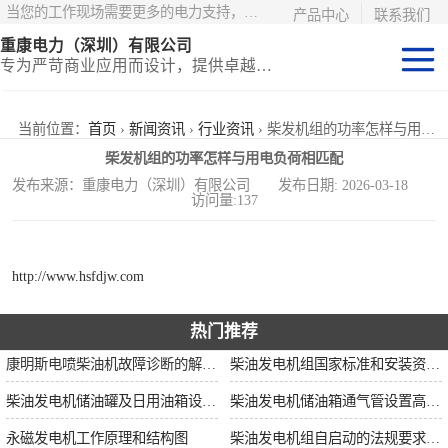
当您的工作现场需要更多的电力支持，更少的麻烦——请选择康明斯电力！
产品中心
联系我们
重康电力（深圳）有限公司
专为严苛商业应用而设计，提供卓越的价值和匹配的功能
静音型集装箱电
当前位置：
首页
›
新闻资讯
›
行业资讯
› 柴发机组的功率怎样与用电负荷相匹配
柴发机组的功率怎样与用电负荷相匹配
站
移动式挂车电站
发布来源：重康电力（深圳）有限公司 发布日期: 2026-03-18
访问量:137
固定开架式
http://www.hsfdjw.com
热门推荐
康明斯电喷柴油机故障诊断的解决思路
柴油发电机组国家标准和安装资质要求
柴油发电机储油罐及日用油箱设置要求
柴油发电机储油箱通气管设置高度和做法
永磁发电机工作原理和结构图
柴油发电机组自启动的法规要求和操作步骤