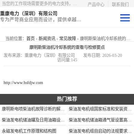
当您的工作现场需要更多的电力支持，更少的麻烦——请选择康明斯电力！
产品中心
联系我们
重康电力（深圳）有限公司
专为严苛商业应用而设计，提供卓越的价值和匹配的功能
静音型集装箱电
当前位置：
首页
›
新闻资讯
›
常见故障
› 康明斯柴油机冷却系统的查看与检修要点
康明斯柴油机冷却系统的查看与检修要点
站
移动式挂车电站
发布来源：重康电力（深圳）有限公司 发布日期: 2026-03-20
访问量:145
固定开架式
http://www.hsfdjw.com
热门推荐
康明斯电喷柴油机故障诊断的解决思路
柴油发电机组国家标准和安装资质要求
柴油发电机储油罐及日用油箱设置要求
柴油发电机储油箱通气管设置高度和做法
永磁发电机工作原理和结构图
柴油发电机组自启动的法规要求和操作步骤