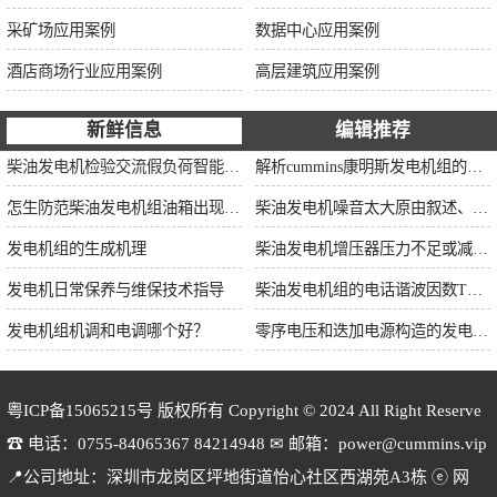
采矿场应用案例
数据中心应用案例
酒店商场行业应用案例
高层建筑应用案例
新鲜信息
编辑推荐
柴油发电机检验交流假负荷智能并车控制维保
解析cummins康明斯发电机组的长处与特点
怎生防范柴油发电机组油箱出现漏油情况？
柴油发电机噪音太大原由叙述、标准依据及施工办法
发电机组的生成机理
柴油发电机增压器压力不足或减小的原因
发电机日常保养与维保技术指导
柴油发电机组的电话谐波因数THF和干扰影响系数TIF
发电机组机调和电调哪个好？
零序电压和迭加电源构造的发电机单相接地保护
粤ICP备15065215号
版权所有 Copyright © 2024 All Right Reserve
☎ 电话：0755-84065367 84214948 ✉ 邮箱：power@cummins.vip
📍公司地址：深圳市龙岗区坪地街道怡心社区西湖苑A3栋 ⓔ 网