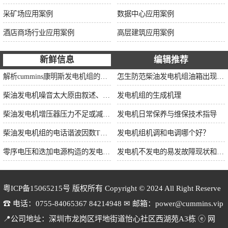
采矿场应用案例
数据中心应用案例
酒店商场行业应用案例
高层建筑应用案例
新鲜信息
编辑推荐
解析cummins康明斯发电机组的长处与特点
怎生防范柴油发电机组油箱出现漏油情况？
柴油发电机噪音太大原由叙述、标准依据及施工办法
发电机组的生成机理
柴油发电机增压器压力不足或减小的原因
发电机日常保养与维保技术指导
柴油发电机组的电话谐波因数THF和干扰影响系数TIF
发电机组机调和电调哪个好？
零序电压和迭加电源构造的发电机单相接地保护
发电机不发电的易发故障现状和缘由简述
粤ICP备15065215号
版权所有 Copyright © 2024 All Right Reserve
☎ 电话：0755-84065367 84214948 ✉ 邮箱：power@cummins.vip
📍公司地址：深圳市龙岗区坪地街道怡心社区西湖苑A3栋 ⓔ 网