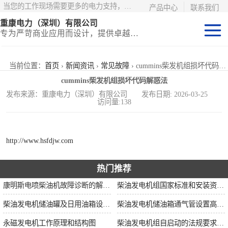
当您的工作现场需要更多的电力支持，更少的麻烦——请选择康明斯电力！
产品中心
联系我们
重康电力（深圳）有限公司
专为严苛商业应用而设计，提供卓越的价值和匹配的功能
静音型集装箱电
当前位置：
首页
›
新闻资讯
›
常见故障
› cummins柴发机组损坏代码解惑法
cummins柴发机组损坏代码解惑法
站
移动式挂车电站
发布来源：重康电力（深圳）有限公司 发布日期: 2026-03-25
访问量:138
固定开架式
http://www.hsfdjw.com
热门推荐
康明斯电喷柴油机故障诊断的解决思路
柴油发电机组国家标准和安装资质要求
柴油发电机储油罐及日用油箱设置要求
柴油发电机储油箱通气管设置高度和做法
永磁发电机工作原理和结构图
柴油发电机组自启动的法规要求和操作步骤