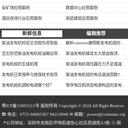
采矿场应用案例
数据中心应用案例
酒店商场行业应用案例
高层建筑应用案例
新鲜信息
编辑推荐
柴油发电机检验交流假负荷智能并车控制维保
解析cummins康明斯发电机组的长处与特点
怎生防范柴油发电机组油箱出现漏油情况？
柴油发电机噪音太大原由叙述、标准依据及施工办法
发电机组的生成机理
柴油发电机增压器压力不足或减小的原因
发电机日常保养与维保技术指导
柴油发电机组的电话谐波因数THF和干扰影响系数TIF
发电机组机调和电调哪个好？
零序电压和迭加电源构造的发电机单相接地保护
粤ICP备15065215号
版权所有 Copyright © 2024 All Right Reserve
☎ 电话：0755-84065367 84214948 ✉ 邮箱：power@cummins.vip
📍公司地址：深圳市龙岗区坪地街道怡心社区西湖苑A3栋 ⓔ 网