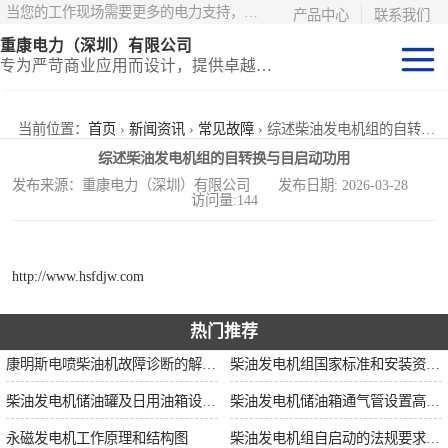
当您的工作现场需要更多的电力支持，更少的麻烦——请选择康明斯电力！
产品中心
联系我们
重康电力（深圳）有限公司
专为严苛商业应用而设计，提供卓越的价值和匹配的功能
静音型集装箱电
当前位置：
首页
›
新闻资讯
›
常见故障
› 综述柴油发电机组的自转换与自启动功用
综述柴油发电机组的自转换与自启动功用
站
移动式挂车电站
发布来源：重康电力（深圳）有限公司 发布日期: 2026-03-28
访问量:144
固定开架式
http://www.hsfdjw.com
热门推荐
康明斯电喷柴油机故障诊断的解决思路
柴油发电机组国家标准和安装资质要求
柴油发电机储油罐及日用油箱设置要求
柴油发电机储油箱通气管设置高度和做法
永磁发电机工作原理和结构图
柴油发电机组自启动的法规要求和操作步骤