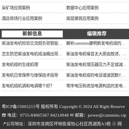
采矿场应用案例
数据中心应用案例
酒店商场行业应用案例
高层建筑应用案例
新鲜信息
编辑推荐
柴油发电机检验交流假负荷智能并车控制维保
解析cummins康明斯发电机组的长处与特点
怎生防范柴油发电机组油箱出现漏油情况？
柴油发电机噪音太大原由叙述、标准依据及施工办法
发电机组的生成机理
柴油发电机增压器压力不足或减小的原因
发电机日常保养与维保技术指导
柴油发电机组的电话谐波因数THF和干扰影响系数TIF
发电机组机调和电调哪个好？
零序电压和迭加电源构造的发电机单相接地保护
粤ICP备15065215号
版权所有 Copyright © 2024 All Right Reserve
☎ 电话：0755-84065367 84214948 ✉ 邮箱：power@cummins.vip
📍公司地址：深圳市龙岗区坪地街道怡心社区西湖苑A3栋 ⓔ 网