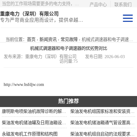
当您的工作现场需要更多的电力支持，更少的麻烦——请选择康明斯电力！
产品中心
联系我们
重康电力（深圳）有限公司
专为严苛商业应用而设计，提供卓越的价值和匹配的功能
静音型集装箱电
当前位置：
首页
›
新闻资讯
›
常见故障
› 机械式调速器和电子调速器的优劣势对比
机械式调速器和电子调速器的优劣势对比
站
移动式挂车电站
发布来源：重康电力（深圳）有限公司 发布日期: 2026-06-03
访问量:75
固定开架式
http://www.hsfdjw.com
热门推荐
康明斯电喷柴油机故障诊断的解决思路
柴油发电机组国家标准和安装资质要求
柴油发电机储油罐及日用油箱设置要求
柴油发电机储油箱通气管设置高度和做法
永磁发电机工作原理和结构图
柴油发电机组自启动的法规要求和操作步骤