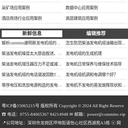
采矿场应用案例
数据中心应用案例
酒店商场行业应用案例
高层建筑应用案例
新鲜信息
编辑推荐
解析cummins康明斯发电机组的长处与特点
怎生防范柴油发电机组油箱出现漏油情况？
柴油发电机噪音太大原由叙述、标准依据及施工办法
发电机组的生成机理
柴油发电机增压器压力不足或减小的原因
发电机日常保养与维保技术指导
柴油发电机组的电话谐波因数THF和干扰影响系数TIF
发电机组机调和电调哪个好？
零序电压和迭加电源构造的发电机单相接地保护
发电机不发电的易发故障现状和缘由简述
粤ICP备15065215号
版权所有 Copyright © 2024 All Right Reserve
☎ 电话：0755-84065367 84214948 ✉ 邮箱：power@cummins.vip
📍公司地址：深圳市龙岗区坪地街道怡心社区西湖苑A3栋 ⓔ 网