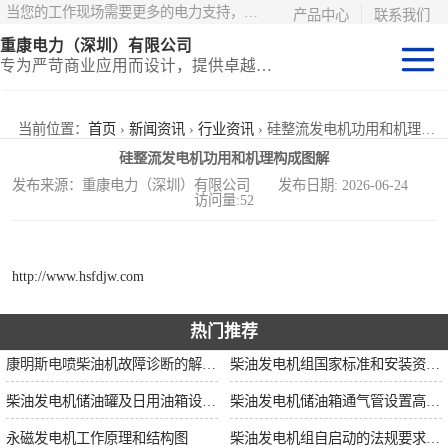
当您的工作现场需要更多的电力支持，更少的麻烦——请选择康明斯电力！
产品中心
联系我们
重康电力（深圳）有限公司
专为严苛商业应用而设计，提供卓越的价值和匹配的功能
静音型集装箱电
当前位置：
首页
›
新闻资讯
›
行业资讯
› 硅整流发电机功用和机理构成图解
硅整流发电机功用和机理构成图解
站
移动式挂车电站
发布来源：重康电力（深圳）有限公司 发布日期: 2026-06-24
访问量:52
固定开架式
http://www.hsfdjw.com
热门推荐
康明斯电喷柴油机故障诊断的解决思路
柴油发电机组国家标准和安装资质要求
柴油发电机储油罐及日用油箱设置要求
柴油发电机储油箱通气管设置高度和做法
永磁发电机工作原理和结构图
柴油发电机组自启动的法规要求和操作步骤