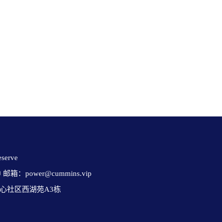
erve 

✉ 邮箱：power@cummins.vip

心社区西湖苑A3栋
