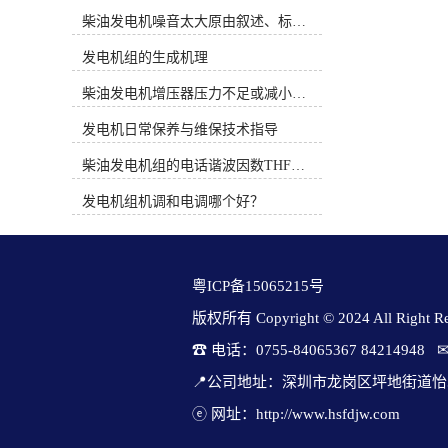
时间概念。PT系统完全是机械式的并
节法又称同步时间法，是按频率偏差
柴油发电机噪音太大原由叙述、标准依据及施工办法
依靠机械方法调整燃油流通面积来控
对时间的积分进行调节的。积差调整
制燃油压力，而QSK19系列燃油系统
法的调整准则是对各个调频发电机组
发电机组的生成机理
通过电子方式调整执行器的燃油流通
按频率偏差对时间的积分进行调节，
面积来控制燃油压力。3、康明斯电
柴油发电机增压器压力不足或减小的原因
其调节方程为当负载增大时，频率下
喷柴油机使用时应注意的问题（1）
降，发生Δf＜0。式（7-24）中∫Δfde
发电机日常保养与维保技术指导
从发动机的油水分离器中排出水和沉
不断增加其负值，使原有平衡状态遭
淀物。定期维护并更换燃油预滤器滤
到破坏，调频发电机组的调整装置增
柴油发电机组的电话谐波因数THF和干扰影响系数TIF
芯。（2）注意油箱及管路的清洁。
加给定容量ΔPc康明斯发电机参数
（3）注意油箱通风孔及其附近的清
表，直到Δf＝0，调节程序结束，这
发电机组机调和电调哪个好？
洁，避免污物、灰尘和水由此进入油
时调频发电机组增加的输出功率ΔPc
箱。（4）绝对不要用水清洗发动
＝－K1∫Δfdt。同步时间法适合于中大
机。（5）当需要在设备上进行焊接
型系统中有多个调频厂的状况，各厂
时，必须先拆下发动机电瓶的“正”，
根据设定的积差调节原则进行调节。
粤ICP备15065215号
“负”极电缆并断开发动机的31及21针
当采用多个调频电厂调频时，可以采
连接器。（6）注意发动机进气系统
取分散方式，即参与调频电厂各有一
版权所有 Copyright © 2024 All Right Res
管路的密封及焊接部位管内的处理。
套频差积分信号发生器，就地分散产
☎ 电话：0755-84065367 84214948   
图1 电控柴油机燃油系统原理二、柴
生∫Δfdt信号进行调频。因系统频率具
油电控系统故障诊断思路柴油电控系
有同一性，于是各调频电厂的∫Δfdt保
📍公司地址：深圳市龙岗区坪地街道怡
统是一个精密而复杂的系统，对发动
持一致。为了保证各调频电厂测得的
机的运转性能有很大的影响，不论是
ⓔ 网址：http://www.hsfdjw.com
值尽可能一致，防范因频差积分的区
该系统的ECU、控制线路还是其它任
别而造成功率分配上的误差，需配置