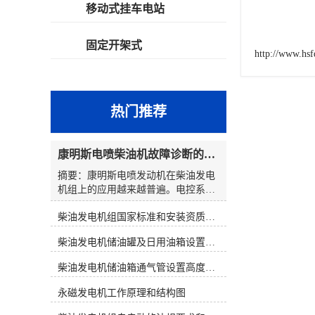
移动式挂车电站
固定开架式
http://www.hs
热门推荐
康明斯电喷柴油机故障诊断的解决思路
摘要：康明斯电喷发动机在柴油发电
机组上的应用越来越普遍。电控系统
在提高柴油发电机组性能的同时，也
柴油发电机组国家标准和安装资质要求
使发动机的故障诊断变得复杂起来。
发电机组维修人员通过解读故障代
柴油发电机储油罐及日用油箱设置要求
码，大多数都能判明故障可能发生的
原因和部位。然而，在对发电机组维
柴油发电机储油箱通气管设置高度和做法
修时，若仅仅靠故障代码寻找故障，
往往会出现判断上的失误。因此，在
永磁发电机工作原理和结构图
对电控发电机组进行维修时应综合分