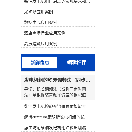
析判断，结合发电机组故障的现象来
柴油发电机组自启动的法规要求和操作步骤
寻找故障部位。 一、康明斯电喷机型
采矿场应用案例
的组成和原理1、康明斯电喷柴油机
电控系统的组成以康明斯600KW发电
数据中心应用案例
机组为例，配置的是康明斯QSK19电
喷柴油机。QSK19系列发动机电控燃
酒店商场行业应用案例
油喷射系统由三个基本组成部分构
成，分别为输入(开关和传感器)、
高层建筑应用案例
ECM(对输入信号进行分析)、执行器
(按照ECM输出信号动作的控制阀总
成)。QSK19系列电控燃油喷射系统的
编辑推荐
新鲜信息
核心部分是执行器一控制阀总成。泵
产生的燃油输送至控制阀总成，该总
成由一个切断电磁阀、两个燃油执行
发电机组的积差调频法（同步时间法）方程式
器阀和两个燃油压力传感器组成。
ECM安装在总成壳体的前部。控制阀
导读：积差调频法（或称同步时间
总成有一个燃油进口和两个燃油出
法）是根据装置频率偏差的累积值进
口，每个燃油出口分别由各自的执行
行工作的。频率积差调节法的优势是
器控制着。燃油油道执行器控制喷油
柴油发电机检验交流假负荷智能并车控制维保
能使发电机频率维持额定，计划外的
器喷多少燃油，燃油正时执行器控制
负荷能在所有参加调频的发电机组间
解析cummins康明斯发电机组的长处与特点
喷油器何时喷油。2、康明斯柴油电
按一定的比例进行分配。而其缺点是
喷系统原理QSK19系列电控燃油喷射
频率积差信号滞后于频率瞬时值的变
怎生防范柴油发电机组油箱出现漏油情况？
系统就象PT燃油系统那样采用压力/
化，因此调节过程缓慢。频率积差调