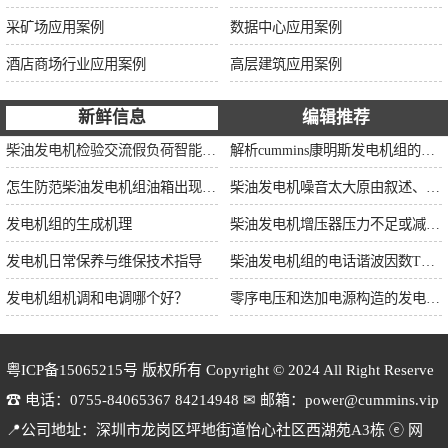
采矿场应用案例
数据中心应用案例
酒店商场行业应用案例
高层建筑应用案例
新鲜信息
编辑推荐
柴油发电机检验交流假负荷智能并车控制维保
解析cummins康明斯发电机组的长处与特点
怎生防范柴油发电机组油箱出现漏油情况？
柴油发电机噪音太大原由叙述、标准依据及施工办法
发电机组的生成机理
柴油发电机增压器压力不足或减小的原因
发电机日常保养与维保技术指导
柴油发电机组的电话谐波因数THF和干扰影响系数TIF
发电机组机调和电调哪个好？
零序电压和迭加电源构造的发电机单相接地保护
粤ICP备15065215号
版权所有 Copyright © 2024 All Right Reserve
☎ 电话：0755-84065367 84214948 ✉ 邮箱：power@cummins.vip
📍公司地址：深圳市龙岗区坪地街道怡心社区西湖苑A3栋 ⓔ 网