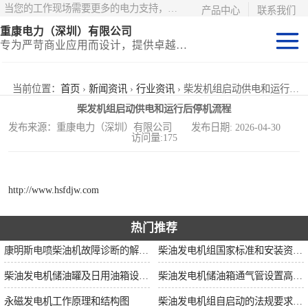
当您的工作现场需要更多的电力支持，更少的麻烦——请选择康明斯电力！
产品中心
联系我们
重康电力（深圳）有限公司
专为严苛商业应用而设计，提供卓越的价值和匹配的功能
静音型集装箱电
当前位置：
首页
›
新闻资讯
›
行业资讯
› 柴发机组启动供电和运行后停机流程
柴发机组启动供电和运行后停机流程
站
移动式挂车电站
发布来源：重康电力（深圳）有限公司 发布日期: 2026-04-30
访问量:175
固定开架式
http://www.hsfdjw.com
热门推荐
康明斯电喷柴油机故障诊断的解决思路
柴油发电机组国家标准和安装资质要求
柴油发电机储油罐及日用油箱设置要求
柴油发电机储油箱通气管设置高度和做法
永磁发电机工作原理和结构图
柴油发电机组自启动的法规要求和操作步骤