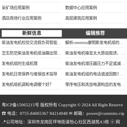
采矿场应用案例
数据中心应用案例
酒店商场行业应用案例
高层建筑应用案例
新鲜信息
编辑推荐
柴油发电机检验交流假负荷智能并车控制维保
解析cummins康明斯发电机组的长处与特点
怎生防范柴油发电机组油箱出现漏油情况？
柴油发电机噪音太大原由叙述、标准依据及施工办法
发电机组的生成机理
柴油发电机增压器压力不足或减小的原因
发电机日常保养与维保技术指导
柴油发电机组的电话谐波因数THF和干扰影响系数TIF
发电机组机调和电调哪个好？
零序电压和迭加电源构造的发电机单相接地保护
粤ICP备15065215号
版权所有 Copyright © 2024 All Right Reserve
☎ 电话：0755-84065367 84214948 ✉ 邮箱：power@cummins.vip
📍公司地址：深圳市龙岗区坪地街道怡心社区西湖苑A3栋 ⓔ 网