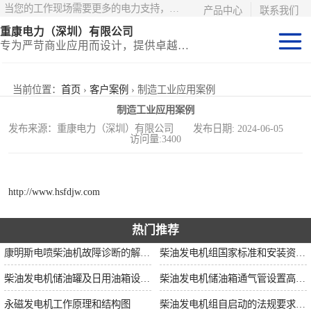
当您的工作现场需要更多的电力支持，更少的麻烦——请选择康明斯电力！
产品中心
联系我们
重康电力（深圳）有限公司
专为严苛商业应用而设计，提供卓越的价值和匹配的功能
静音型集装箱电
当前位置：
首页
›
客户案例
› 制造工业应用案例
制造工业应用案例
站
移动式挂车电站
发布来源：重康电力（深圳）有限公司 发布日期: 2024-06-05
访问量:3400
固定开架式
http://www.hsfdjw.com
热门推荐
康明斯电喷柴油机故障诊断的解决思路
柴油发电机组国家标准和安装资质要求
柴油发电机储油罐及日用油箱设置要求
柴油发电机储油箱通气管设置高度和做法
永磁发电机工作原理和结构图
柴油发电机组自启动的法规要求和操作步骤