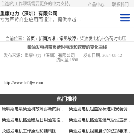
当您的工作现场需要更多的电力支持，更少的麻烦——请选择康明斯电力！
产品中心
联系我们
重康电力（深圳）有限公司
专为严苛商业应用而设计，提供卓越的价值和匹配的功能
静音型集装箱电
当前位置：
首页
›
新闻资讯
›
常见故障
› 柴油发电机带负荷时电压和速度的变化曲线
柴油发电机带负荷时电压和速度的变化曲线
站
移动式挂车电站
发布来源：重康电力（深圳）有限公司 发布日期: 2024-08-12
访问量:1898
固定开架式
http://www.hsfdjw.com
热门推荐
康明斯电喷柴油机故障诊断的解决思路
柴油发电机组国家标准和安装资质要求
柴油发电机储油罐及日用油箱设置要求
柴油发电机储油箱通气管设置高度和做法
永磁发电机工作原理和结构图
柴油发电机组自启动的法规要求和操作步骤