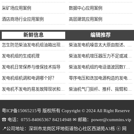
采矿场应用案例
数据中心应用案例
酒店商场行业应用案例
高层建筑应用案例
新鲜信息
编辑推荐
怎生防范柴油发电机组油箱出现漏油情况？
柴油发电机噪音太大原由叙述、标准依据及施工办法
发电机组的生成机理
柴油发电机增压器压力不足或减小的原因
发电机日常保养与维保技术指导
柴油发电机组的电话谐波因数THF和干扰影响系数TIF
发电机组机调和电调哪个好？
零序电压和迭加电源构造的发电机单相接地保护
发电机不发电的易发故障现状和缘由简述
柴油机气门挺杆、推杆、摇臂和弹簧的修理
粤ICP备15065215号
版权所有 Copyright © 2024 All Right Reserve
☎ 电话：0755-84065367 84214948 ✉ 邮箱：power@cummins.vip
📍公司地址：深圳市龙岗区坪地街道怡心社区西湖苑A3栋 ⓔ 网