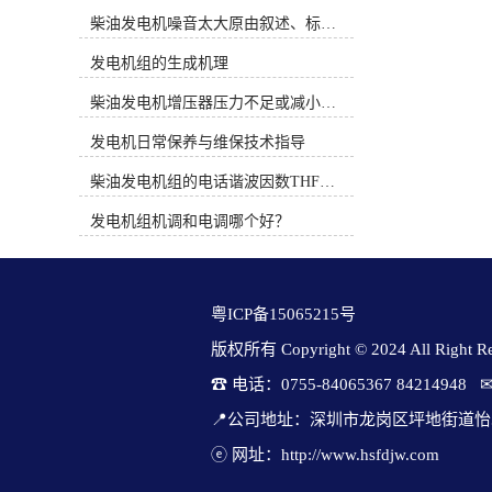
时间概念。PT系统完全是机械式的并
节法又称同步时间法，是按频率偏差
柴油发电机噪音太大原由叙述、标准依据及施工办法
依靠机械方法调整燃油流通面积来控
对时间的积分进行调节的。积差调整
制燃油压力，而QSK19系列燃油系统
法的调整准则是对各个调频发电机组
发电机组的生成机理
通过电子方式调整执行器的燃油流通
按频率偏差对时间的积分进行调节，
面积来控制燃油压力。3、康明斯电
柴油发电机增压器压力不足或减小的原因
其调节方程为当负载增大时，频率下
喷柴油机使用时应注意的问题（1）
降，发生Δf＜0。式（7-24）中∫Δfde
发电机日常保养与维保技术指导
从发动机的油水分离器中排出水和沉
不断增加其负值，使原有平衡状态遭
淀物。定期维护并更换燃油预滤器滤
到破坏，调频发电机组的调整装置增
柴油发电机组的电话谐波因数THF和干扰影响系数TIF
芯。（2）注意油箱及管路的清洁。
加给定容量ΔPc康明斯发电机参数
（3）注意油箱通风孔及其附近的清
表，直到Δf＝0，调节程序结束，这
发电机组机调和电调哪个好？
洁，避免污物、灰尘和水由此进入油
时调频发电机组增加的输出功率ΔPc
箱。（4）绝对不要用水清洗发动
＝－K1∫Δfdt。同步时间法适合于中大
机。（5）当需要在设备上进行焊接
型系统中有多个调频厂的状况，各厂
时，必须先拆下发动机电瓶的“正”，
根据设定的积差调节原则进行调节。
粤ICP备15065215号
“负”极电缆并断开发动机的31及21针
当采用多个调频电厂调频时，可以采
连接器。（6）注意发动机进气系统
取分散方式，即参与调频电厂各有一
版权所有 Copyright © 2024 All Right Res
管路的密封及焊接部位管内的处理。
套频差积分信号发生器，就地分散产
☎ 电话：0755-84065367 84214948   
图1 电控柴油机燃油系统原理二、柴
生∫Δfdt信号进行调频。因系统频率具
油电控系统故障诊断思路柴油电控系
有同一性，于是各调频电厂的∫Δfdt保
📍公司地址：深圳市龙岗区坪地街道怡
统是一个精密而复杂的系统，对发动
持一致。为了保证各调频电厂测得的
机的运转性能有很大的影响，不论是
ⓔ 网址：http://www.hsfdjw.com
值尽可能一致，防范因频差积分的区
该系统的ECU、控制线路还是其它任
别而造成功率分配上的误差，需配置