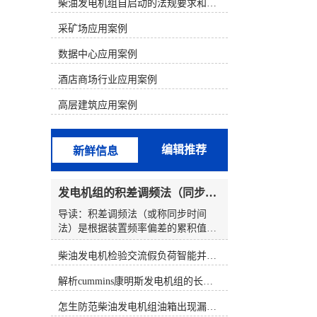
析判断，结合发电机组故障的现象来
柴油发电机组自启动的法规要求和操作步骤
寻找故障部位。 一、康明斯电喷机型
采矿场应用案例
的组成和原理1、康明斯电喷柴油机
电控系统的组成以康明斯600KW发电
数据中心应用案例
机组为例，配置的是康明斯QSK19电
喷柴油机。QSK19系列发动机电控燃
酒店商场行业应用案例
油喷射系统由三个基本组成部分构
成，分别为输入(开关和传感器)、
高层建筑应用案例
ECM(对输入信号进行分析)、执行器
(按照ECM输出信号动作的控制阀总
成)。QSK19系列电控燃油喷射系统的
编辑推荐
新鲜信息
核心部分是执行器一控制阀总成。泵
产生的燃油输送至控制阀总成，该总
成由一个切断电磁阀、两个燃油执行
发电机组的积差调频法（同步时间法）方程式
器阀和两个燃油压力传感器组成。
ECM安装在总成壳体的前部。控制阀
导读：积差调频法（或称同步时间
总成有一个燃油进口和两个燃油出
法）是根据装置频率偏差的累积值进
口，每个燃油出口分别由各自的执行
行工作的。频率积差调节法的优势是
器控制着。燃油油道执行器控制喷油
柴油发电机检验交流假负荷智能并车控制维保
能使发电机频率维持额定，计划外的
器喷多少燃油，燃油正时执行器控制
负荷能在所有参加调频的发电机组间
解析cummins康明斯发电机组的长处与特点
喷油器何时喷油。2、康明斯柴油电
按一定的比例进行分配。而其缺点是
喷系统原理QSK19系列电控燃油喷射
频率积差信号滞后于频率瞬时值的变
怎生防范柴油发电机组油箱出现漏油情况？
系统就象PT燃油系统那样采用压力/
化，因此调节过程缓慢。频率积差调