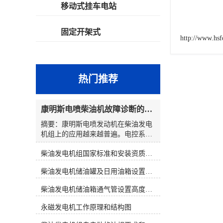
移动式挂车电站
固定开架式
http://www.hs
热门推荐
康明斯电喷柴油机故障诊断的解决思路
摘要：康明斯电喷发动机在柴油发电
机组上的应用越来越普遍。电控系统
在提高柴油发电机组性能的同时，也
柴油发电机组国家标准和安装资质要求
使发动机的故障诊断变得复杂起来。
发电机组维修人员通过解读故障代
柴油发电机储油罐及日用油箱设置要求
码，大多数都能判明故障可能发生的
原因和部位。然而，在对发电机组维
柴油发电机储油箱通气管设置高度和做法
修时，若仅仅靠故障代码寻找故障，
往往会出现判断上的失误。因此，在
永磁发电机工作原理和结构图
对电控发电机组进行维修时应综合分