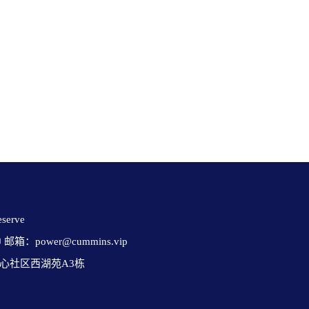
erve 

✉ 邮箱：power@cummins.vip

心社区西湖苑A3栋
