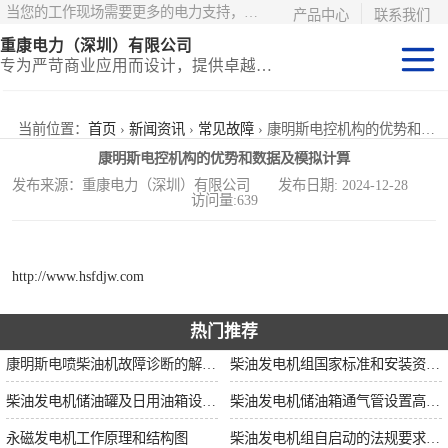
当您的工作现场需要更多的电力支持，更少的麻烦——请选择康明斯电力！
产品中心
联系我们
重康电力（深圳）有限公司
专为严苛商业应用而设计，提供卓越的价值和匹配的功能
静音型集装箱电
当前位置：
首页
›
新闻资讯
›
常见故障
› 康明斯电控机构的优势和数据及模拟计算
康明斯电控机构的优势和数据及模拟计算
站
移动式挂车电站
发布来源：重康电力（深圳）有限公司 发布日期: 2024-12-28
访问量:639
固定开架式
http://www.hsfdjw.com
热门推荐
康明斯电喷柴油机故障诊断的解决思路
柴油发电机组国家标准和安装资质要求
柴油发电机储油罐及日用油箱设置要求
柴油发电机储油箱通气管设置高度和做法
永磁发电机工作原理和结构图
柴油发电机组自启动的法规要求和操作步骤