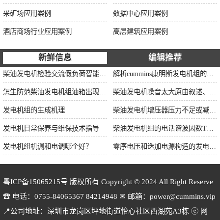
采矿场应用案例
数据中心应用案例
酒店商场行业应用案例
高层建筑应用案例
新鲜信息
编辑推荐
柴油发电机检验交流假负荷智能并车控制维保
解析cummins康明斯发电机组的长处与特点
怎生防范柴油发电机组油箱出现漏油情况？
柴油发电机噪音太大原由叙述、标准依据及施工办法
发电机组的生成机理
柴油发电机增压器压力不足或减小的原因
发电机日常保养与维保技术指导
柴油发电机组的电话谐波因数THF和干扰影响系数TIF
发电机组机调和电调哪个好？
零序电压和迭加电源构造的发电机单相接地保护
粤ICP备15065215号
版权所有 Copyright © 2024 All Right Reserve
☎ 电话：0755-84065367 84214948 ✉ 邮箱：power@cummins.vip
📍公司地址：深圳市龙岗区坪地街道怡心社区西湖苑A3栋 ⓔ 网